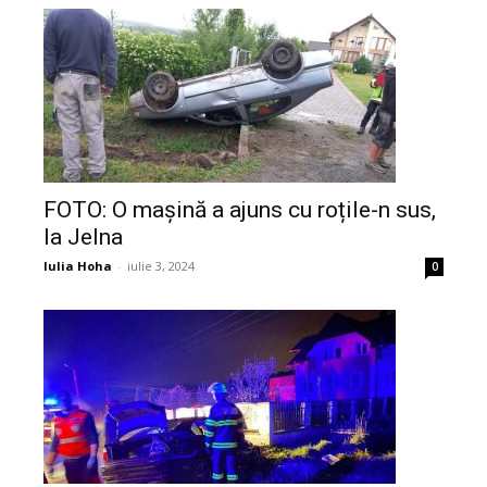
FOTO: O mașină a ajuns cu roțile-n sus,
la Jelna
Iulia Hoha
-
iulie 3, 2024
0