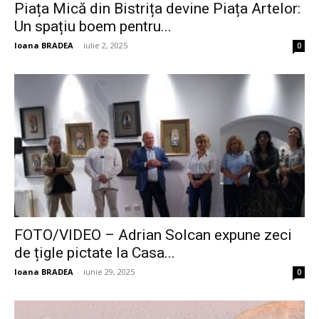
Piața Mică din Bistrița devine Piața Artelor:
Un spațiu boem pentru...
Ioana BRADEA
-
iulie 2, 2025
0
FOTO/VIDEO – Adrian Solcan expune zeci
de țigle pictate la Casa...
Ioana BRADEA
-
iunie 29, 2025
0