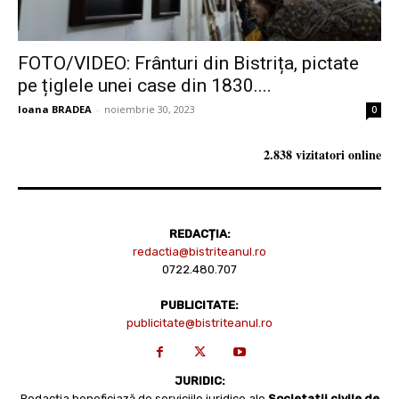
FOTO/VIDEO: Frânturi din Bistrița, pictate
pe țiglele unei case din 1830....
Ioana BRADEA
-
noiembrie 30, 2023
0
2.838 vizitatori online
REDACȚIA:
redactia@bistriteanul.ro
0722.480.707
PUBLICITATE:
publicitate@bistriteanul.ro
JURIDIC:
Redacția beneficiază de serviciile juridice ale
Societatii civile de