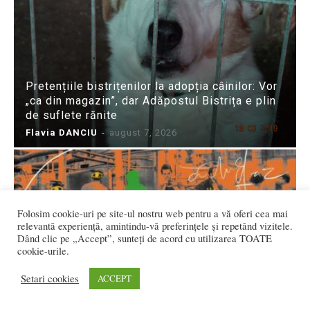
Pretențiile bistrițenilor la adopția câinilor: Vor
„ca din magazin”, dar Adăpostul Bistrița e plin
de suflete rănite
Flavia DANCIU
-
august 7, 2026
Folosim cookie-uri pe site-ul nostru web pentru a vă oferi cea mai
relevantă experiență, amintindu-vă preferințele și repetând vizitele.
Dând clic pe „Accept”, sunteți de acord cu utilizarea TOATE
cookie-urile.
PASAJE Film Festival, în curând la Bistrița:
Atelier special pentru tineri & 12 proiecții de
Setari cookies
ACCEPT
excepție. Abonamentele s-au pus...
Ioana BRADEA
-
august 7, 2026