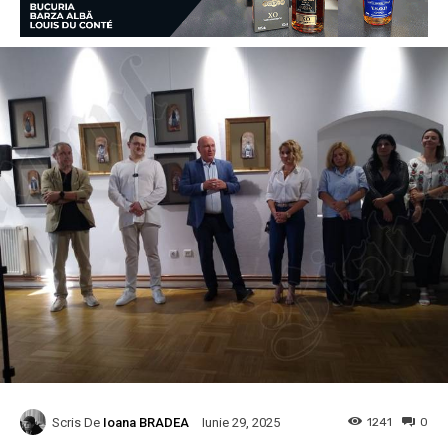
Scris De
Ioana BRADEA
1241
0
Iunie 29, 2025