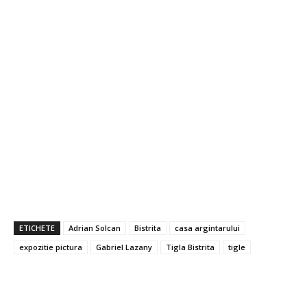
ETICHETE
Adrian Solcan
Bistrita
casa argintarului
expozitie pictura
Gabriel Lazany
Tigla Bistrita
tigle