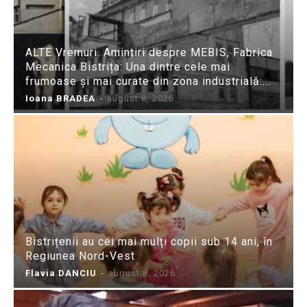
ALTE Vremuri. Amintiri despre MEBIS, Fabrica
Mecanica Bistrița: Una dintre cele mai
frumoase și mai curate din zona industrială:...
Ioana BRADEA
-
august 8, 2026
Bistrițenii au cei mai mulți copii sub 14 ani, în
Regiunea Nord-Vest
Flavia DANCIU
-
august 8, 2026