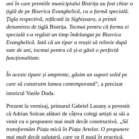
ani în care premiile municipiului Bistrița au fost chiar o
țiglă de pe Biserica Evanghelică, cu o formă specială.
Țigla respectivă, refăcută la Sighișoara, a primit
denumirea de
țiglă Bistrița
.
Tocmai pentru că forma ei
specială s-a regăsit un timp îndelungat pe Biserica
Evanghelică. Iată că un tipar a reușit să reînvie după
sute de ani, tocmai pentru că și-a găsit o perfectă
funcționalitate.
În aceste tipare și amprente, găsim un suport solid pe
care să construim lumea contemporană
”, a precizat
istoricul Vasile Duda.
Prezent la vernisaj, primarul Gabriel Lazany a povestit
că Adrian Solcan alături de câțiva colegi artiști ai săi a
venit cu o propunere mai mult decât constructivă. „
Să
transformăm Piața mică în Piața Artelor. O propunere
mai mult decât salutară, care va fi pusă în practică,