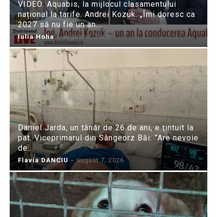
VIDEO: Aquabis, la mijlocul clasamentului
național la tarife. Andrei Kozuk: „Îmi doresc ca
2027 să nu fie un an...
Iulia Hoha
-
august 8, 2026
Daniel Jarda, un tânăr de 26 de ani, e țintuit la
pat. Viceprimarul din Sângeorz Băi: ”Are nevoie
de...
Flavia DANCIU
-
august 7, 2026