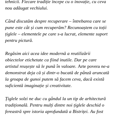
tehnicii. Fiecare tradiție începe cu o inovație, cu ceva
nou adăugat vechiului.
Când discutăm despre recuperare – întrebarea care se
pune este cât și cum recuperăm?
Recunoaștem
cu toții
țiglele –
elementele pe care s-a lucrat, elemente
suport
pentru pictură.
R
egăsim aici acea idee modernă a reutilizării
obiectelor etichetate ca fiind inutile. Dar pe care
artistul reușește să le pună în valoare.
Arte povera
ne-a
demonstrat deja că și dintr-o bucată de pânză aruncată
la groapa de gunoi putem să facem ceva, dacă există
suficientă imaginație și creativitate.
Țiglele solzi ne duc cu gândul la un tip de arhitectură
tradițională.
Pentru mulți dintre noi țiglele deschid o
fereastră spre istoria aprofundată a Bistriței. Au fost