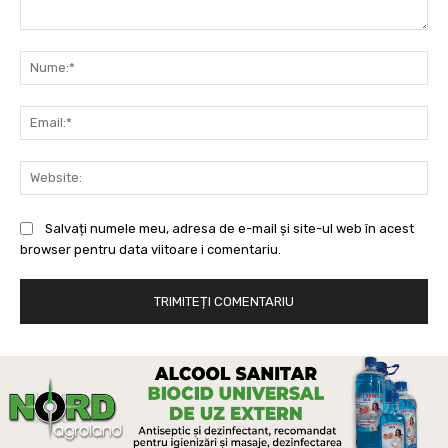
Comentariu:
Nu
Ema
Web
Salvați numele meu, adresa de e-mail și site-ul web în acest
browser pentru data viitoare i comentariu.