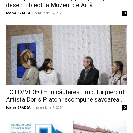
desen, obiect la Muzeul de Artă...
Ioana BRADEA
-
februarie 17, 2025
0
FOTO/VIDEO – În căutarea timpului pierdut:
Artista Doris Platon recompune savoarea...
Ioana BRADEA
-
noiembrie 7, 2024
0