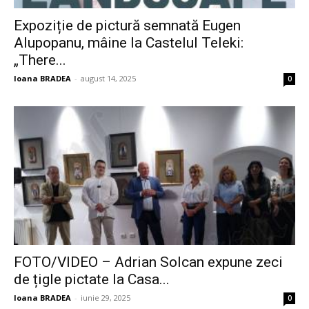
Expoziție de pictură semnată Eugen
Alupopanu, mâine la Castelul Teleki:
„There...
Ioana BRADEA
-
august 14, 2025
0
FOTO/VIDEO – Adrian Solcan expune zeci
de țigle pictate la Casa...
Ioana BRADEA
-
iunie 29, 2025
0