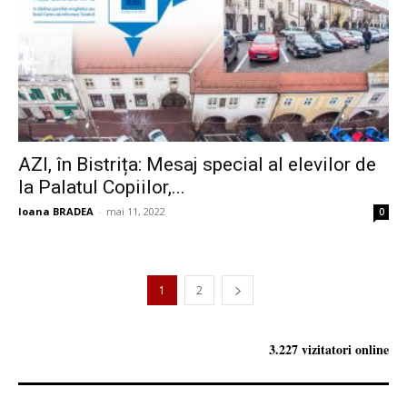
AZI, în Bistrița: Mesaj special al elevilor de
la Palatul Copiilor,...
Ioana BRADEA
-
mai 11, 2022
0
1
2
3.227 vizitatori online