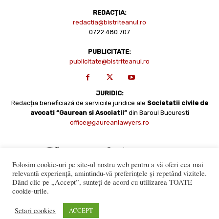
REDACȚIA:
redactia@bistriteanul.ro
0722.480.707
PUBLICITATE:
publicitate@bistriteanul.ro
JURIDIC:
Redacția beneficiază de serviciile juridice ale
Societatii civile de
avocati “Gaurean si Asociatii”
din Baroul Bucuresti
office@gaureanlawyers.ro
Folosim cookie-uri pe site-ul nostru web pentru a vă oferi cea mai
relevantă experiență, amintindu-vă preferințele și repetând vizitele.
Dând clic pe „Accept”, sunteți de acord cu utilizarea TOATE
cookie-urile.
Reproducerea totală sau parțială a materialelor este permisă
numai cu acordul expres al Bistriteanul.Ro. © Copyright 2008 -
Setari cookies
ACCEPT
2021 Bistrițeanul.ro