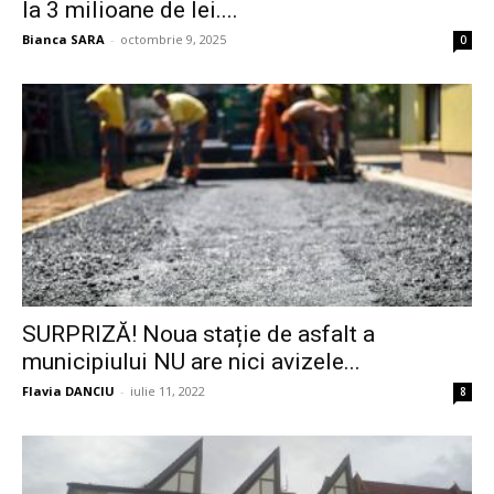
la 3 milioane de lei....
Bianca SARA
-
octombrie 9, 2025
0
SURPRIZĂ! Noua stație de asfalt a
municipiului NU are nici avizele...
Flavia DANCIU
-
iulie 11, 2022
8