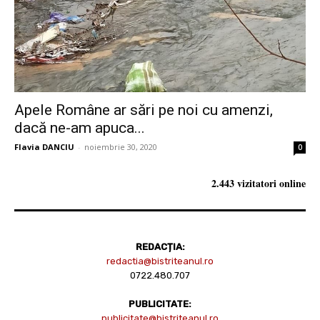
Apele Române ar sări pe noi cu amenzi,
dacă ne-am apuca...
Flavia DANCIU
-
noiembrie 30, 2020
0
2.443 vizitatori online
REDACȚIA:
redactia@bistriteanul.ro
0722.480.707
PUBLICITATE:
publicitate@bistriteanul.ro