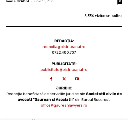
Ioana BRADEA
-
iunie 10, 2025
0
3.556 vizitatori online
REDACȚIA:
redactia@bistriteanul.ro
0722.480.707
PUBLICITATE:
publicitate@bistriteanul.ro
JURIDIC:
Redacția beneficiază de serviciile juridice ale
Societatii civile de
avocati “Gaurean si Asociatii”
din Baroul Bucuresti
office@gaureanlawyers.ro