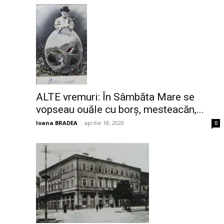
ALTE vremuri: În Sâmbăta Mare se
vopseau ouăle cu borș, mesteacăn,...
Ioana BRADEA
-
aprilie 18, 2020
0