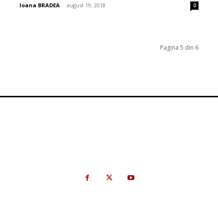
Ioana BRADEA
-
august 19, 2018
0
Pagina 5 din 6