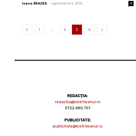
Ioana BRADEA
-
septembrie 9, 2018
0
...
1
4
5
6
REDACȚIA:
redactia@bistriteanul.ro
0722.480.707
PUBLICITATE:
publicitate@bistriteanul.ro