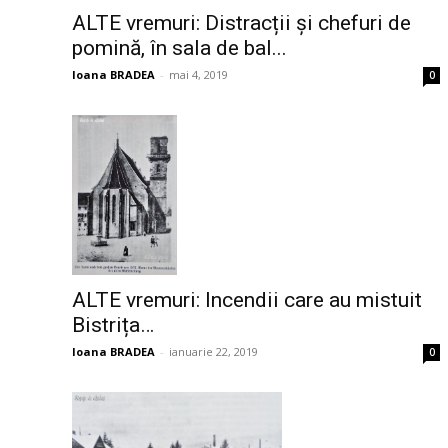
ALTE vremuri: Distracții și chefuri de
pomină, în sala de bal...
Ioana BRADEA
-
mai 4, 2019
0
ALTE vremuri: Incendii care au mistuit
Bistrița…
Ioana BRADEA
-
ianuarie 22, 2019
0