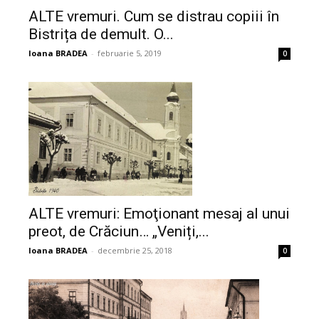
ALTE vremuri. Cum se distrau copiii în
Bistrița de demult. O...
Ioana BRADEA
-
februarie 5, 2019
0
ALTE vremuri: Emoţionant mesaj al unui
preot, de Crăciun… „Veniți,...
Ioana BRADEA
-
decembrie 25, 2018
0