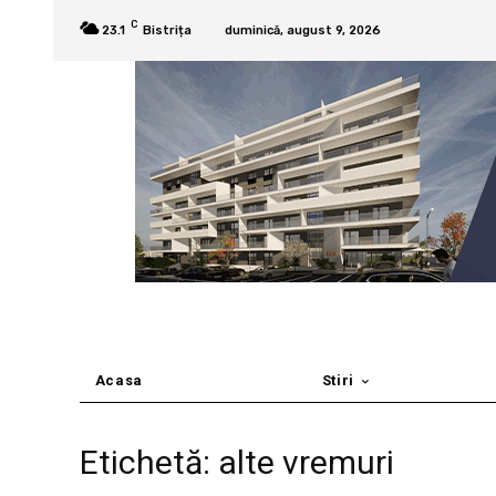
C
23.1
Bistrița
duminică, august 9, 2026
Acasa
Stiri
Etichetă: alte vremuri