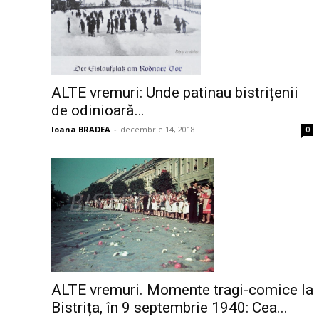
ALTE vremuri: Unde patinau bistrițenii
de odinioară…
Ioana BRADEA
-
decembrie 14, 2018
0
ALTE vremuri. Momente tragi-comice la
Bistrița, în 9 septembrie 1940: Cea...