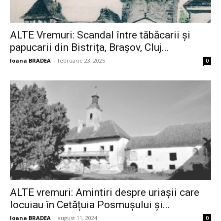
ALTE Vremuri: Scandal între tăbăcarii și
papucarii din Bistrița, Brașov, Cluj...
Ioana BRADEA
-
februarie 23, 2025
0
ALTE vremuri: Amintiri despre uriașii care
locuiau în Cetățuia Posmușului și...
Ioana BRADEA
-
august 11, 2024
0