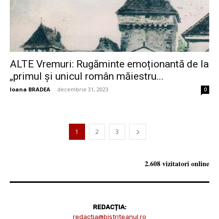
ALTE Vremuri: Rugăminte emoționantă de la
„primul şi unicul român măiestru...
Ioana BRADEA
-
decembrie 31, 2023
0
1
2
3
2.608 vizitatori online
REDACȚIA:
redactia@bistriteanul.ro