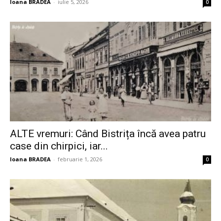
Ioana BRADEA
-
iulie 5, 2026
0
ALTE vremuri: Când Bistrița încă avea patru
case din chirpici, iar...
Ioana BRADEA
-
februarie 1, 2026
0