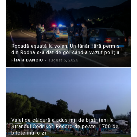
Rocadă eșuată la volan: Un tânăr fără permis
din Rodna s-a dat de gol când a văzut poliția
Flavia DANCIU
-
august 6, 2026
Valul de căldură a adus mii de bistrițeni la
Ștrandul Codrișor. Record de peste 1.700 de
bilete într-o zi