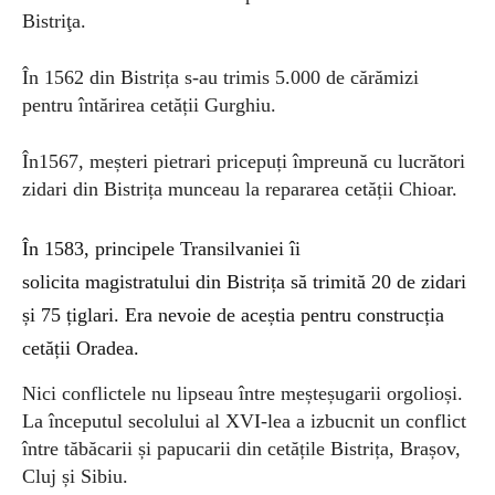
Bistriţa.
În 1562 din Bistrița s-au trimis 5.000 de cărămizi
pentru întărirea cetății Gurghiu.
În1567, meșteri pietrari pricepuți împreună cu lucrători
zidari din Bistrița munceau la repararea cetății Chioar.
În 1583,
principele Transilvaniei îi
solicita
magistratului din Bistrița să trimită 20 de zidari
și 75 țiglari. Era nevoie de aceștia pentru construcția
cetății Oradea.
Nici conflictele nu lipseau între meșteșugarii orgolioși.
La începutul secolului al XVI-lea a izbucnit un conflict
între tăbăcarii și papucarii din cetățile Bistrița, Brașov,
Cluj și Sibiu.