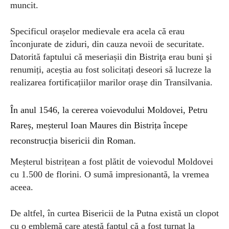
muncit.
Specificul orașelor medievale era acela că erau
înconjurate de ziduri, din cauza nevoii de securitate.
Datorită faptului că meseriașii din Bistriţa erau buni şi
renumiți, aceștia au fost solicitați deseori să lucreze la
realizarea fortificațiilor marilor orașe din Transilvania.
În anul 1546, la cererea voievodului Moldovei, Petru
Rareș, meșterul Ioan Maures din Bistrița începe
reconstrucția bisericii din Roman.
Meșterul bistrițean a fost plătit de voievodul Moldovei
cu 1.500 de florini. O sumă impresionantă, la vremea
aceea.
De altfel, în curtea Bisericii de la Putna există un clopot
cu o emblemă care atestă faptul că a fost turnat la