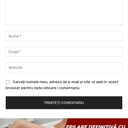
Comentariu:
Nu
Ema
Web
Salvați numele meu, adresa de e-mail și site-ul web în acest
browser pentru data viitoare i comentariu.