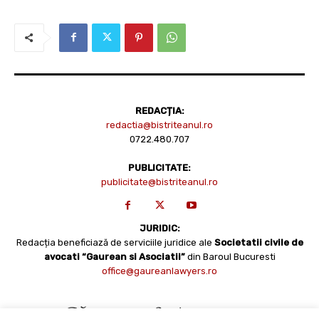
REDACȚIA:
redactia@bistriteanul.ro
0722.480.707
PUBLICITATE:
publicitate@bistriteanul.ro
JURIDIC:
Redacția beneficiază de serviciile juridice ale
Societatii civile de
avocati “Gaurean si Asociatii”
din Baroul Bucuresti
office@gaureanlawyers.ro