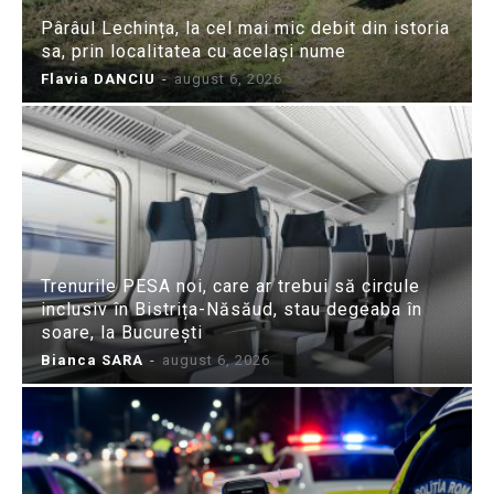
Pârâul Lechința, la cel mai mic debit din istoria
sa, prin localitatea cu același nume
Flavia DANCIU
-
august 6, 2026
Trenurile PESA noi, care ar trebui să circule
inclusiv în Bistrița-Năsăud, stau degeaba în
soare, la București
Bianca SARA
-
august 6, 2026