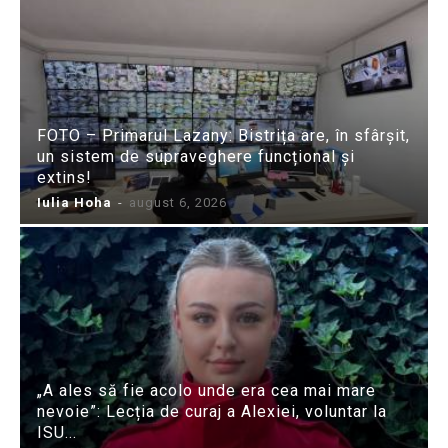
FOTO – Primarul Lazany: Bistrița are, în sfârșit,
un sistem de supraveghere funcțional și
extins!
Iulia Hoha
-
august 6, 2026
„A ales să fie acolo unde era cea mai mare
nevoie”: Lecția de curaj a Alexiei, voluntar la
ISU...