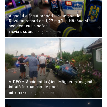
Alcoolul a făcut prăpăd ieri pe șosele:
Rezultat record de 1,27 mg/l la Năsăud și
accident cu un șofer...
Flavia DANCIU
-
august 6, 2026
VIDEO – Accident la Șieu-Măgheruș: mașină
intrată într-un cap de pod!
Iulia Hoha
-
august 6, 2026