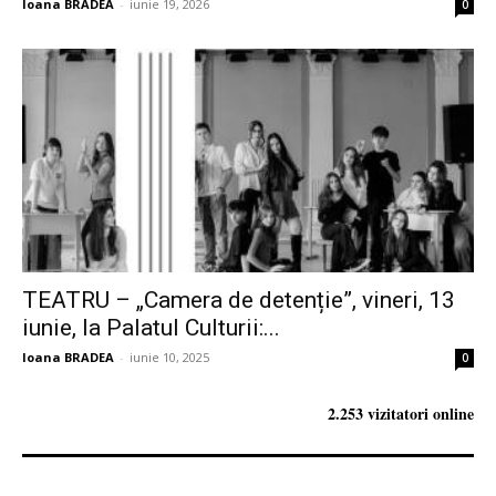
Ioana BRADEA
-
iunie 19, 2026
0
TEATRU – „Camera de detenție”, vineri, 13
iunie, la Palatul Culturii:...
Ioana BRADEA
-
iunie 10, 2025
0
2.253 vizitatori online