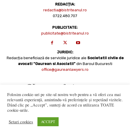
REDACȚIA:
redactia@bistriteanul.ro
0722.480.707
PUBLICITATE:
publicitate@bistriteanul.ro
JURIDIC:
Redacția beneficiază de serviciile juridice ale
Societatii civile de
avocati “Gaurean si Asociatii”
din Baroul Bucuresti
office@gaureanlawyers.ro
Folosim cookie-uri pe site-ul nostru web pentru a vă oferi cea mai
relevantă experiență, amintindu-vă preferințele și repetând vizitele.
Dând clic pe „Accept”, sunteți de acord cu utilizarea TOATE
cookie-urile.
Reproducerea totală sau parțială a materialelor este permisă
numai cu acordul expres al Bistriteanul.Ro. © Copyright 2008 -
Setari cookies
ACCEPT
2021 Bistrițeanul.ro
Made with ♥ by
201.ro