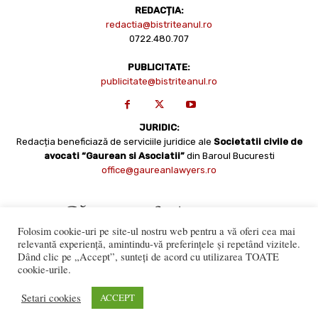
REDACȚIA:
redactia@bistriteanul.ro
0722.480.707
PUBLICITATE:
publicitate@bistriteanul.ro
JURIDIC:
Redacția beneficiază de serviciile juridice ale
Societatii civile de
avocati “Gaurean si Asociatii”
din Baroul Bucuresti
office@gaureanlawyers.ro
Folosim cookie-uri pe site-ul nostru web pentru a vă oferi cea mai
relevantă experiență, amintindu-vă preferințele și repetând vizitele.
Dând clic pe „Accept”, sunteți de acord cu utilizarea TOATE
cookie-urile.
Reproducerea totală sau parțială a materialelor este permisă
numai cu acordul expres al Bistriteanul.Ro. © Copyright 2008 -
Setari cookies
ACCEPT
2021 Bistrițeanul.ro
Made with ♥ by
201.ro