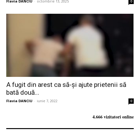
Flavia DANCIU
-
octombrie 13, 2025
0
A fugit din arest ca să-și ajute prietenii să
bată două...
Flavia DANCIU
-
iunie 7, 2022
0
4.666 vizitatori online