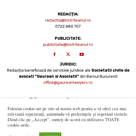
REDACȚIA:
redactia@bistriteanul.ro
0722.480.707
PUBLICITATE:
publicitate@bistriteanul.ro
JURIDIC:
Redacția beneficiază de serviciile juridice ale
Societatii civile de
avocati “Gaurean si Asociatii”
din Baroul Bucuresti
office@gaureanlawyers.ro
Folosim cookie-uri pe site-ul nostru web pentru a vă oferi cea mai
relevantă experiență, amintindu-vă preferințele și repetând vizitele.
Dând clic pe „Accept”, sunteți de acord cu utilizarea TOATE
cookie-urile.
Reproducerea totală sau parțială a materialelor este permisă
numai cu acordul expres al Bistriteanul.Ro. © Copyright 2008 -