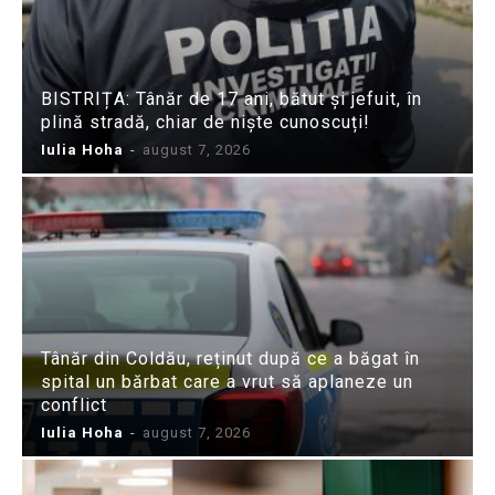
BISTRIȚA: Tânăr de 17 ani, bătut și jefuit, în
plină stradă, chiar de niște cunoscuți!
Iulia Hoha
-
august 7, 2026
Tânăr din Coldău, reținut după ce a băgat în
spital un bărbat care a vrut să aplaneze un
conflict
Iulia Hoha
-
august 7, 2026