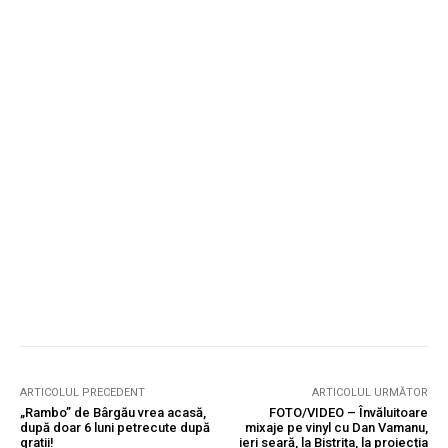
ARTICOLUL PRECEDENT
ARTICOLUL URMĂTOR
„Rambo” de Bârgău vrea acasă,
FOTO/VIDEO – Învăluitoare
după doar 6 luni petrecute după
mixaje pe vinyl cu Dan Vamanu,
gratii!
ieri seară, la Bistrița, la proiecția