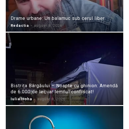
Drame urbane: Un balamuc sub cerul liber
Redactia
-
august 8, 2026
Bistrița Bârgăului – Noapte cu ghinion: Amendă
de 6.000 de lei, iar lemnul confiscat!
Iulia Hoha
-
august 8, 2026