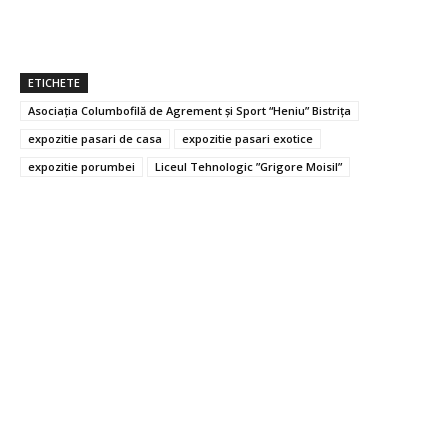
ETICHETE
Asociația Columbofilă de Agrement și Sport “Heniu” Bistrița
expozitie pasari de casa
expozitie pasari exotice
expozitie porumbei
Liceul Tehnologic ”Grigore Moisil”