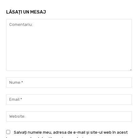
LĂSAȚI UN MESAJ
Comentariu:
Nu
Ema
Web
Salvați numele meu, adresa de e-mail și site-ul web în acest