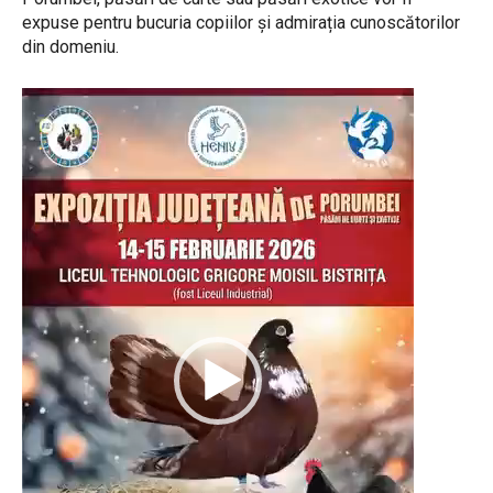
expuse pentru bucuria copiilor și admirația cunoscătorilor
din domeniu.
P
l
a
y
e
r
v
i
d
e
o