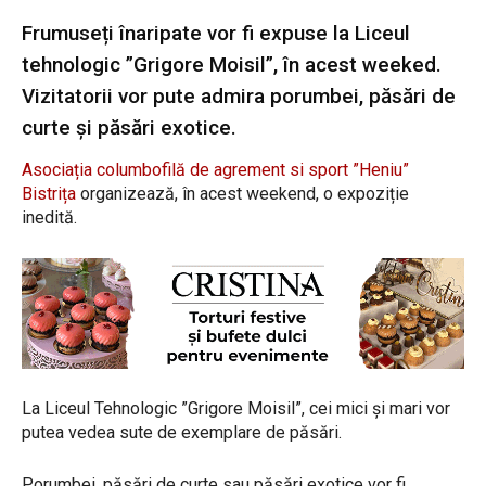
Frumuseți înaripate vor fi expuse la Liceul
tehnologic ”Grigore Moisil”, în acest weeked.
Vizitatorii vor pute admira porumbei, păsări de
curte și păsări exotice.
Asociația columbofilă de agrement si sport ”Heniu”
Bistrița
organizează, în acest weekend, o expoziție
inedită.
La Liceul Tehnologic ”Grigore Moisil”, cei mici și mari vor
putea vedea sute de exemplare de păsări.
Porumbei, păsări de curte sau păsări exotice vor fi