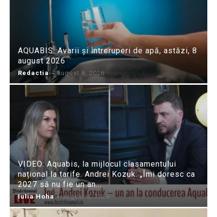
AQUABIS: Avarii și întreruperi de apă, astăzi, 8
august 2026
Redactia
-
august 8, 2026
VIDEO: Aquabis, la mijlocul clasamentului
național la tarife. Andrei Kozuk: „Îmi doresc ca
2027 să nu fie un an...
Iulia Hoha
-
august 8, 2026