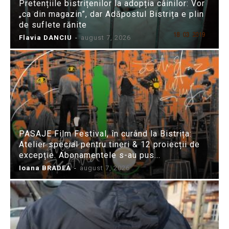
Pretențiile bistrițenilor la adopția câinilor: Vor
„ca din magazin”, dar Adăpostul Bistrița e plin
de suflete rănite
Flavia DANCIU
-
august 7, 2026
PASAJE Film Festival, în curând la Bistrița:
Atelier special pentru tineri & 12 proiecții de
excepție. Abonamentele s-au pus...
Ioana BRADEA
-
august 7, 2026