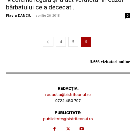
bărbatului ce a decedat...
Flavia DANCIU
-
aprilie 26, 2018
0
4
5
6
3.556 vizitatori online
REDACȚIA:
redactia@bistriteanul.ro
0722.480.707
PUBLICITATE:
publicitate@bistriteanul.ro