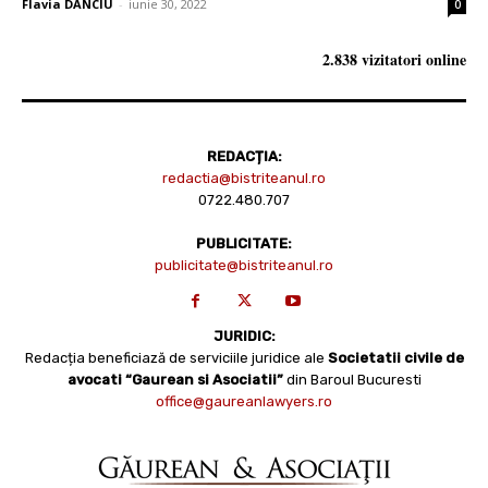
Flavia DANCIU
-
iunie 30, 2022
0
2.838 vizitatori online
REDACȚIA:
redactia@bistriteanul.ro
0722.480.707
PUBLICITATE:
publicitate@bistriteanul.ro
JURIDIC:
Redacția beneficiază de serviciile juridice ale
Societatii civile de
avocati “Gaurean si Asociatii”
din Baroul Bucuresti
office@gaureanlawyers.ro