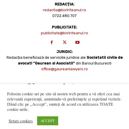
REDACȚIA:
redactia@bistriteanul.ro
0722.480.707
PUBLICITATE:
publicitate@bistriteanul.ro
JURIDIC:
Redacția beneficiază de serviciile juridice ale
Societatii civile de
avocati “Gaurean si Asociatii”
din Baroul Bucuresti
office@gaureanlawyers.ro
Folosim cookie-uri pe site-ul nostru web pentru a vă oferi cea mai
relevantă experiență, amintindu-vă preferințele și repetând vizitele.
Dând clic pe „Accept”, sunteți de acord cu utilizarea TOATE
cookie-urile.
Reproducerea totală sau parțială a materialelor este permisă
numai cu acordul expres al Bistriteanul.Ro. © Copyright 2008 -
Setari cookies
ACCEPT
2021 Bistrițeanul.ro
Made with ♥ by
201.ro