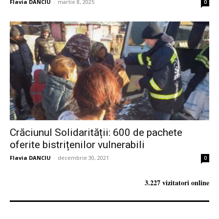
Flavia DANCIU
-
martie 8, 2025
0
Crăciunul Solidarității: 600 de pachete
oferite bistrițenilor vulnerabili
Flavia DANCIU
-
decembrie 30, 2021
0
3.227 vizitatori online