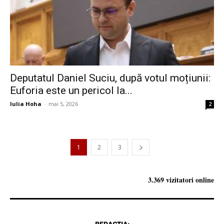
Deputatul Daniel Suciu, după votul moțiunii:
Euforia este un pericol la...
Iulia Hoha
-
mai 5, 2026
2
1
2
3
3.369 vizitatori online