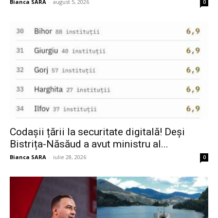
Bianca SARA
-
august 5, 2026
0
Codașii țării la securitate digitală! Deși
Bistrița-Năsăud a avut ministru al...
Bianca SARA
-
iulie 28, 2026
0