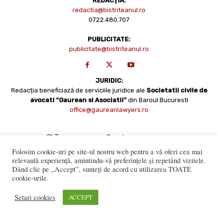
REDACȚIA:
redactia@bistriteanul.ro
0722.480.707
PUBLICITATE:
publicitate@bistriteanul.ro
JURIDIC:
Redacția beneficiază de serviciile juridice ale
Societatii civile de
avocati “Gaurean si Asociatii”
din Baroul Bucuresti
office@gaureanlawyers.ro
Folosim cookie-uri pe site-ul nostru web pentru a vă oferi cea mai
relevantă experiență, amintindu-vă preferințele și repetând vizitele.
Dând clic pe „Accept”, sunteți de acord cu utilizarea TOATE
cookie-urile.
Reproducerea totală sau parțială a materialelor este permisă
numai cu acordul expres al Bistriteanul.Ro. © Copyright 2008 -
Setari cookies
ACCEPT
2021 Bistrițeanul.ro
Made with ♥ by
201.ro