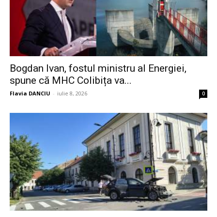
Bogdan Ivan, fostul ministru al Energiei,
spune că MHC Colibița va...
Flavia DANCIU
-
iulie 8, 2026
0