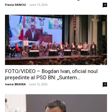
Flavia DANCIU
-
iunie 15, 2026
0
FOTO/VIDEO – Bogdan Ivan, oficial noul
președinte al PSD BN: „Suntem...
Ioana BRADEA
-
iunie 12, 2026
0