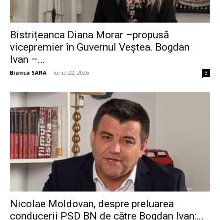
Bistrițeanca Diana Morar –propusă
vicepremier în Guvernul Veștea. Bogdan
Ivan –...
Bianca SARA
-
iunie 22, 2026
3
Nicolae Moldovan, despre preluarea
conducerii PSD BN de către Bogdan Ivan:...