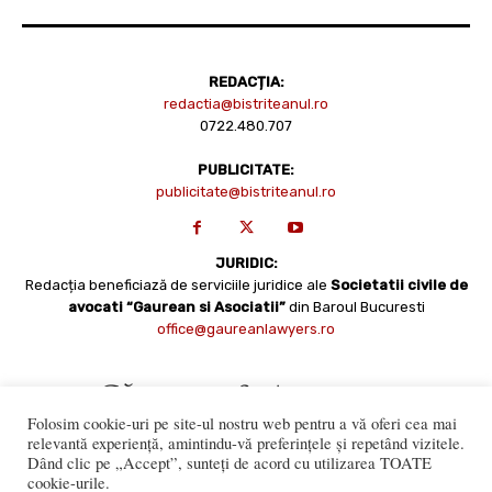
REDACȚIA:
redactia@bistriteanul.ro
0722.480.707
PUBLICITATE:
publicitate@bistriteanul.ro
JURIDIC:
Redacția beneficiază de serviciile juridice ale
Societatii civile de
avocati “Gaurean si Asociatii”
din Baroul Bucuresti
office@gaureanlawyers.ro
Folosim cookie-uri pe site-ul nostru web pentru a vă oferi cea mai
relevantă experiență, amintindu-vă preferințele și repetând vizitele.
Dând clic pe „Accept”, sunteți de acord cu utilizarea TOATE
cookie-urile.