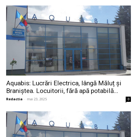
Aquabis: Lucrări Electrica, lângă Măluț și
Braniștea. Locuitorii, fără apă potabilă...
Redactia
-
mai 23, 2025
0