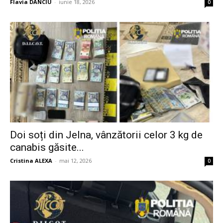
Flavia DANCIU
-
iunie 18, 2026
0
Doi soți din Jelna, vânzătorii celor 3 kg de
canabis găsite...
Cristina ALEXA
-
mai 12, 2026
0