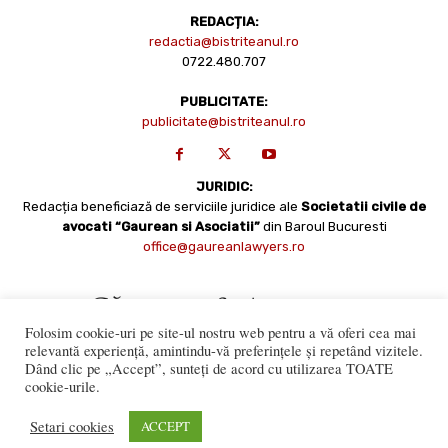
REDACȚIA:
redactia@bistriteanul.ro
0722.480.707
PUBLICITATE:
publicitate@bistriteanul.ro
JURIDIC:
Redacția beneficiază de serviciile juridice ale
Societatii civile de
avocati “Gaurean si Asociatii”
din Baroul Bucuresti
office@gaureanlawyers.ro
Folosim cookie-uri pe site-ul nostru web pentru a vă oferi cea mai
relevantă experiență, amintindu-vă preferințele și repetând vizitele.
Dând clic pe „Accept”, sunteți de acord cu utilizarea TOATE
cookie-urile.
Reproducerea totală sau parțială a materialelor este permisă
numai cu acordul expres al Bistriteanul.Ro. © Copyright 2008 -
Setari cookies
ACCEPT
2021 Bistrițeanul.ro