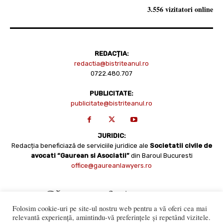
3.556 vizitatori online
REDACȚIA:
redactia@bistriteanul.ro
0722.480.707
PUBLICITATE:
publicitate@bistriteanul.ro
JURIDIC:
Redacția beneficiază de serviciile juridice ale
Societatii civile de
avocati “Gaurean si Asociatii”
din Baroul Bucuresti
office@gaureanlawyers.ro
Folosim cookie-uri pe site-ul nostru web pentru a vă oferi cea mai
relevantă experiență, amintindu-vă preferințele și repetând vizitele.