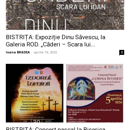
BISTRIȚA: Expoziție Dinu Săvescu, la
Galeria ROD. „Căderi – Scara lui...
Ioana BRADEA
-
aprilie 16, 2026
0
BISTRIȚA: Concert pascal la Biserica