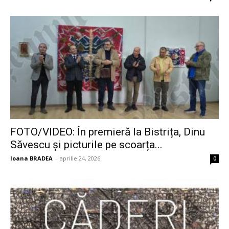
FOTO/VIDEO: În premieră la Bistrița, Dinu
Săvescu și picturile pe scoarța...
Ioana BRADEA
-
aprilie 24, 2026
0