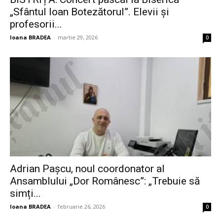
„Sfântul Ioan Botezătorul”. Elevii și
profesorii...
Ioana BRADEA
-
martie 29, 2026
0
Adrian Pașcu, noul coordonator al
Ansamblului „Dor Românesc”: „Trebuie să
simți...
Ioana BRADEA
-
februarie 26, 2026
0