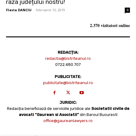
raza județului nostru!
Flavia DANCIU
-
februarie 13, 2019
0
2.370 vizitatori online
REDACȚIA:
redactia@bistriteanul.ro
0722.480.707
PUBLICITATE:
publicitate@bistriteanul.ro
JURIDIC:
Redacția beneficiază de serviciile juridice ale
Societatii civile de
avocati “Gaurean si Asociatii”
din Baroul Bucuresti
office@gaureanlawyers.ro