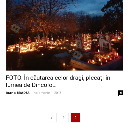
FOTO: În căutarea celor dragi, plecați în
lumea de Dincolo…
Ioana BRADEA
-
noiembrie 1, 2018
0
1
2