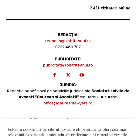
2.421 vizitatori online
REDACȚIA:
redactia@bistriteanul.ro
0722.480.707
PUBLICITATE:
publicitate@bistriteanul.ro
JURIDIC:
Redacția beneficiază de serviciile juridice ale
Societatii civile de
avocati “Gaurean si Asociatii”
din Baroul Bucuresti
office@gaureanlawyers.ro
Folosim cookie-uri pe site-ul nostru web pentru a vă oferi cea mai
relevantă experiență, amintindu-vă preferințele și repetând vizitele.