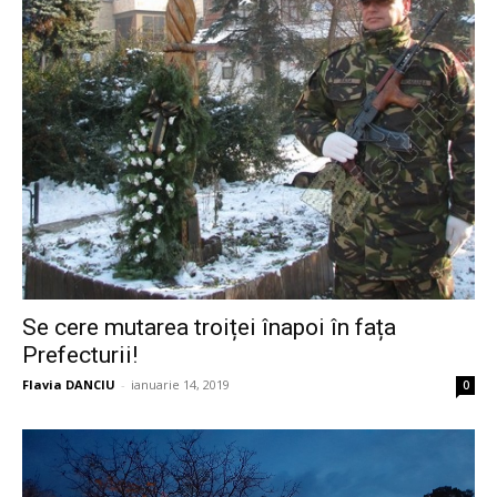
Se cere mutarea troiței înapoi în fața
Prefecturii!
Flavia DANCIU
-
ianuarie 14, 2019
0