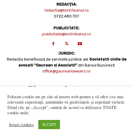
REDACȚIA:
redactia@bistriteanul.ro
0722.480.707
PUBLICITATE:
publicitate@bistriteanul.ro
JURIDIC:
Redacția beneficiază de serviciile juridice ale
Societatii civile de
avocati “Gaurean si Asociatii”
din Baroul Bucuresti
office@gaureanlawyers.ro
Folosim cookie-uri pe site-ul nostru web pentru a vă oferi cea mai
relevantă experiență, amintindu-vă preferințele și repetând vizitele.
Dând clic pe „Accept”, sunteți de acord cu utilizarea TOATE
cookie-urile.
Reproducerea totală sau parțială a materialelor este permisă
numai cu acordul expres al Bistriteanul.Ro. © Copyright 2008 -
Setari cookies
ACCEPT
2021 Bistrițeanul.ro
Made with ♥ by
201.ro