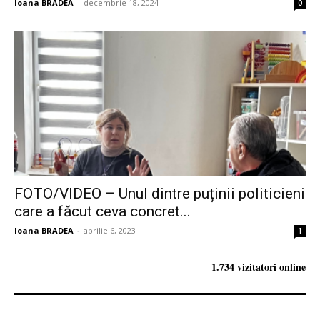
Ioana BRADEA
-
decembrie 18, 2024
0
FOTO/VIDEO – Unul dintre puținii politicieni
care a făcut ceva concret...
Ioana BRADEA
-
aprilie 6, 2023
1
1.734 vizitatori online