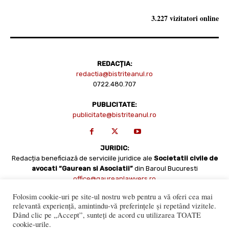
3.227 vizitatori online
REDACȚIA:
redactia@bistriteanul.ro
0722.480.707
PUBLICITATE:
publicitate@bistriteanul.ro
JURIDIC:
Redacția beneficiază de serviciile juridice ale
Societatii civile de
avocati “Gaurean si Asociatii”
din Baroul Bucuresti
office@gaureanlawyers.ro
Folosim cookie-uri pe site-ul nostru web pentru a vă oferi cea mai
relevantă experiență, amintindu-vă preferințele și repetând vizitele.
Dând clic pe „Accept”, sunteți de acord cu utilizarea TOATE
cookie-urile.