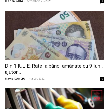
Bianca SARA
-
octombrie 25, 2025
0
Din 1 IULIE: Rate la bănci amânate cu 9 luni,
ajutor...
Flavia DANCIU
-
mai 24, 2022
0