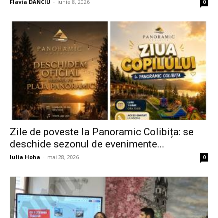
Flavia DANCIU
-
iunie 8, 2026
0
Zile de poveste la Panoramic Colibița: se
deschide sezonul de evenimente...
Iulia Hoha
-
mai 28, 2026
0