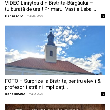
VIDEO Liniștea din Bistrița-Bârgăului –
tulburată de urși! Primarul Vasile Laba:...
Bianca SARA
-
mai 28, 2026
0
FOTO – Surprize la Bistrița, pentru elevii &
profesorii străini implicați...
Ioana BRADEA
-
mai 2, 2026
0