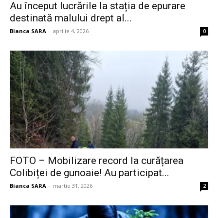
Au început lucrările la stația de epurare
destinată malului drept al...
Bianca SARA
-
aprilie 4, 2026
0
FOTO – Mobilizare record la curățarea
Colibiței de gunoaie! Au participat...
Bianca SARA
-
martie 31, 2026
2