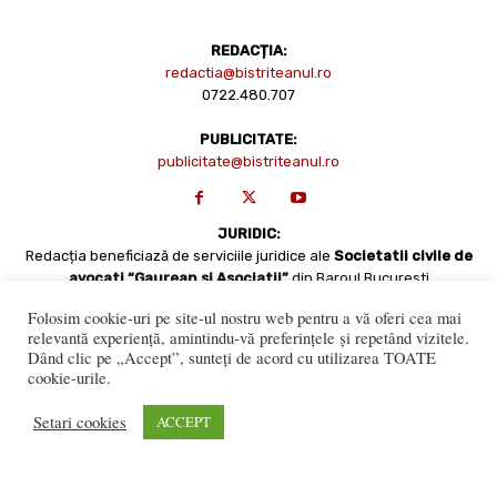
REDACȚIA:
redactia@bistriteanul.ro
0722.480.707
PUBLICITATE:
publicitate@bistriteanul.ro
JURIDIC:
Redacția beneficiază de serviciile juridice ale
Societatii civile de
avocati “Gaurean si Asociatii”
din Baroul Bucuresti
office@gaureanlawyers.ro
Folosim cookie-uri pe site-ul nostru web pentru a vă oferi cea mai
relevantă experiență, amintindu-vă preferințele și repetând vizitele.
Dând clic pe „Accept”, sunteți de acord cu utilizarea TOATE
cookie-urile.
Setari cookies
ACCEPT
Reproducerea totală sau parțială a materialelor este permisă
numai cu acordul expres al Bistriteanul.Ro. © Copyright 2008 -