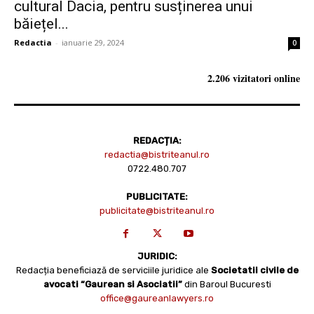
cultural Dacia, pentru susținerea unui
băiețel...
Redactia
-
ianuarie 29, 2024
0
2.206 vizitatori online
REDACȚIA:
redactia@bistriteanul.ro
0722.480.707
PUBLICITATE:
publicitate@bistriteanul.ro
JURIDIC:
Redacția beneficiază de serviciile juridice ale
Societatii civile de
avocati “Gaurean si Asociatii”
din Baroul Bucuresti
office@gaureanlawyers.ro