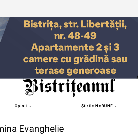
Opinii
Știrile NeBUNE
mina Evanghelie