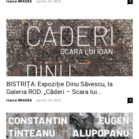
Ioana BRADEA
-
aprilie 24, 2026
0
BISTRIȚA: Expoziție Dinu Săvescu, la
Galeria ROD. „Căderi – Scara lui...
Ioana BRADEA
-
aprilie 16, 2026
0