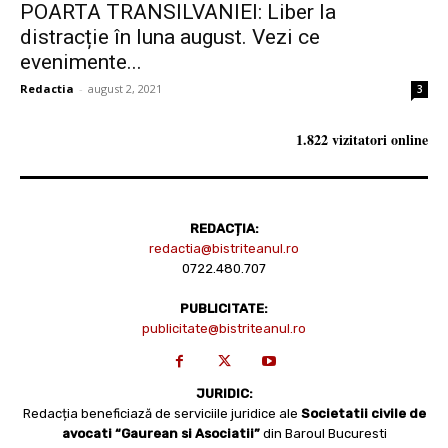
POARTA TRANSILVANIEI: Liber la
distracție în luna august. Vezi ce
evenimente...
Redactia
-
august 2, 2021
3
1.822 vizitatori online
REDACȚIA:
redactia@bistriteanul.ro
0722.480.707
PUBLICITATE:
publicitate@bistriteanul.ro
JURIDIC:
Redacția beneficiază de serviciile juridice ale
Societatii civile de
avocati “Gaurean si Asociatii”
din Baroul Bucuresti