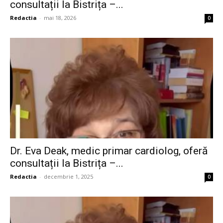
consultații la Bistrița –...
Redactia
-
mai 18, 2026
0
Dr. Eva Deak, medic primar cardiolog, oferă
consultații la Bistrița –...
Redactia
-
decembrie 1, 2025
0