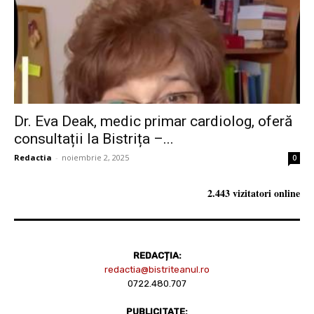
Dr. Eva Deak, medic primar cardiolog, oferă
consultații la Bistrița –...
Redactia
-
noiembrie 2, 2025
0
2.443 vizitatori online
REDACȚIA:
redactia@bistriteanul.ro
0722.480.707
PUBLICITATE: