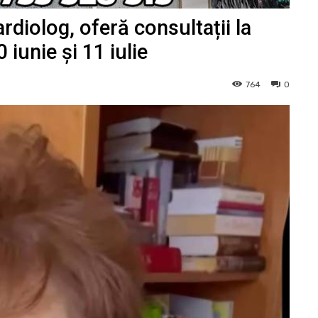
rdiolog, oferă consultații la
 iunie și 11 iulie
764
0