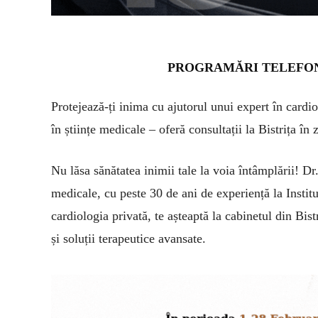
PROGRAMĂRI TELEFONICE
Protejează-ți inima cu ajutorul unui expert în card
în științe medicale – oferă consultații la Bistrița în 
Nu lăsa sănătatea inimii tale la voia întâmplării! D
medicale, cu peste 30 de ani de experiență la Instit
cardiologia privată, te așteaptă la cabinetul din Bist
și soluții terapeutice avansate.