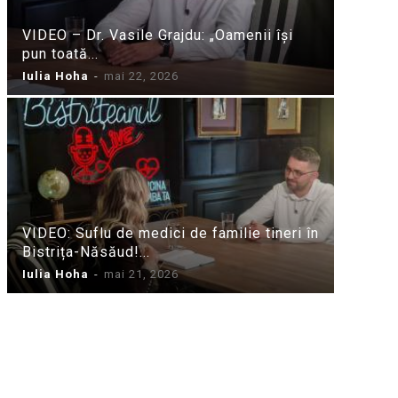
VIDEO – Dr. Vasile Grajdu: „Oamenii își
pun toată...
Iulia Hoha
-
mai 22, 2026
VIDEO: Suflu de medici de familie tineri în
Bistrița-Năsăud!...
Iulia Hoha
-
mai 21, 2026