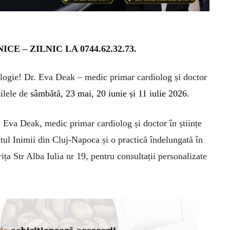
 – ZILNIC LA 0744.62.32.73.
iologie! Dr. Eva Deak – medic primar cardiolog și doctor
zilele de
sâmbătă,
23 ma
i,
20 iunie
și 11 iulie 2026
.
r. Eva Deak, medic primar cardiolog și doctor în științe
utul Inimii din Cluj-Napoca și o practică îndelungată în
rița Str Alba Iulia nr 19, pentru consultații personalizate