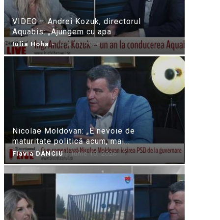
VIDEO – Andrei Kozuk, directorul
Aquabis: „Ajungem cu apa...
Iulia Hoha
-
iulie 21, 2026
Nicolae Moldovan: „E nevoie de
maturitate politică acum, mai...
Flavia DANCIU
-
iunie 10, 2026