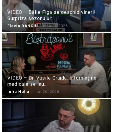
VIDEO – Băile Figa se deschid vineri!
Surpriza sezonului:...
Flavia DANCIU
-
iunie 9, 2026
VIDEO – Dr. Vasile Grajdu: Informațiile
medicale se iau...
Iulia Hoha
-
mai 26, 2026