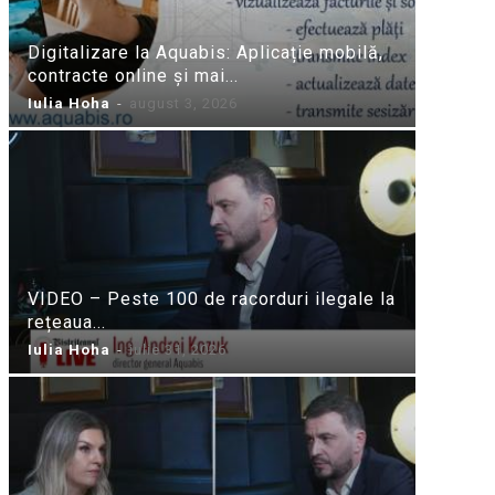
Digitalizare la Aquabis: Aplicație mobilă,
contracte online și mai...
Iulia Hoha
-
august 3, 2026
VIDEO – Peste 100 de racorduri ilegale la
rețeaua...
Iulia Hoha
-
iulie 31, 2026