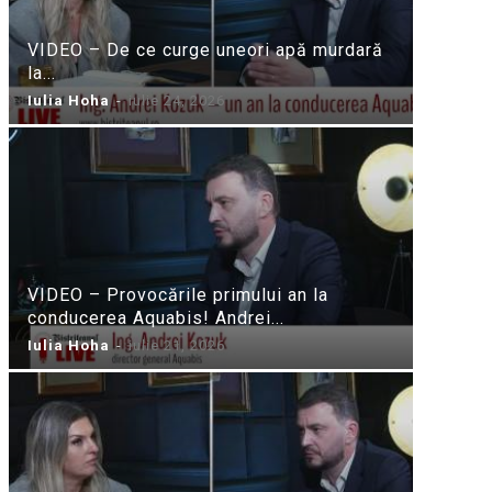
VIDEO – De ce curge uneori apă murdară
la...
Iulia Hoha
-
iulie 24, 2026
VIDEO – Provocările primului an la
conducerea Aquabis! Andrei...
Iulia Hoha
-
iulie 21, 2026