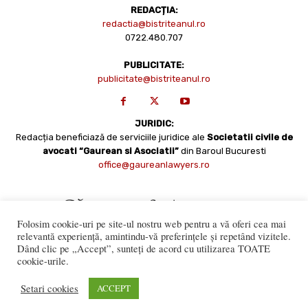
REDACȚIA:
redactia@bistriteanul.ro
0722.480.707
PUBLICITATE:
publicitate@bistriteanul.ro
JURIDIC:
Redacția beneficiază de serviciile juridice ale
Societatii civile de
avocati “Gaurean si Asociatii”
din Baroul Bucuresti
office@gaureanlawyers.ro
Folosim cookie-uri pe site-ul nostru web pentru a vă oferi cea mai
relevantă experiență, amintindu-vă preferințele și repetând vizitele.
Dând clic pe „Accept”, sunteți de acord cu utilizarea TOATE
cookie-urile.
Reproducerea totală sau parțială a materialelor este permisă
numai cu acordul expres al Bistriteanul.Ro. © Copyright 2008 -
Setari cookies
ACCEPT
2021 Bistrițeanul.ro
Made with ♥ by
201.ro