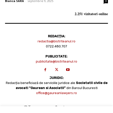
Bianca SARA
-
septembrie 9, 2025
3
2.251 vizitatori online
REDACȚIA:
redactia@bistriteanul.ro
0722.480.707
PUBLICITATE:
publicitate@bistriteanul.ro
JURIDIC:
Redacția beneficiază de serviciile juridice ale
Societatii civile de
avocati “Gaurean si Asociatii”
din Baroul Bucuresti
office@gaureanlawyers.ro