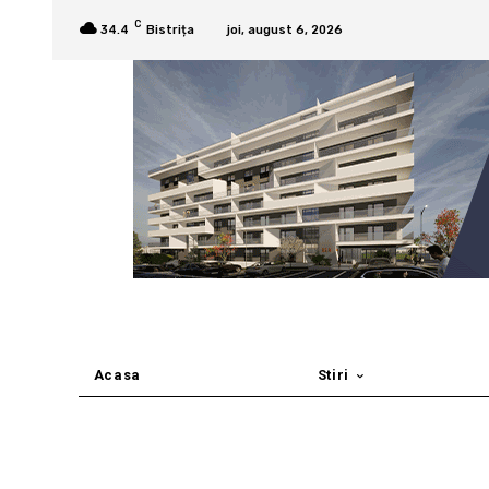
C
34.4
Bistrița
joi, august 6, 2026
Acasa
Stiri