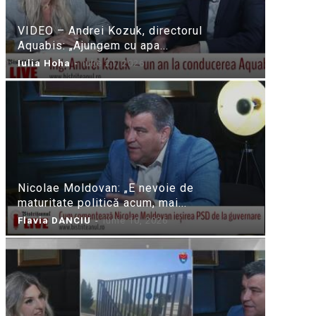
VIDEO – Andrei Kozuk, directorul
Aquabis: „Ajungem cu apa...
Iulia Hoha
-
iulie 21, 2026
Nicolae Moldovan: „E nevoie de
maturitate politică acum, mai...
Flavia DANCIU
-
iunie 10, 2026