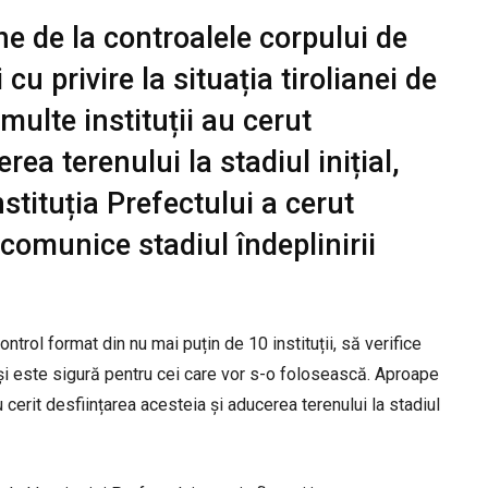
ne de la controalele corpului de
 cu privire la situația tirolianei de
multe instituții au cerut
rea terenului la stadiul inițial,
stituția Prefectului a cerut
 comunice stadiul îndeplinirii
control format din nu mai puțin de 10 instituții, să verifice
și este sigură pentru cei care vor s-o folosească. Aproape
u cerit desființarea acesteia și aducerea terenului la stadiul