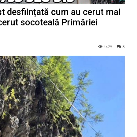
ost desființată cum au cerut mai
 cerut socoteală Primăriei
1479
3