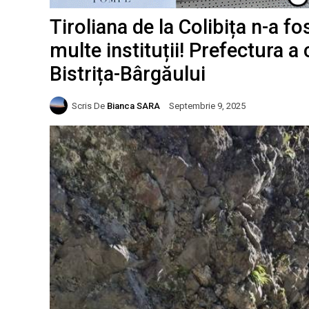
Tiroliana de la Colibița n-a f
multe instituții! Prefectura a
Bistrița-Bârgăului
Scris De
Bianca SARA
Septembrie 9, 2025