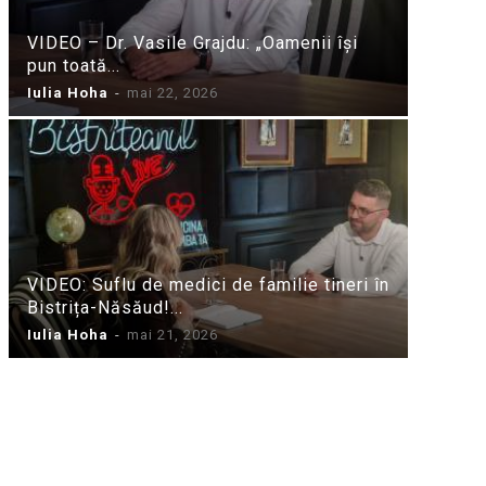
VIDEO – Dr. Vasile Grajdu: „Oamenii își
pun toată...
Iulia Hoha
-
mai 22, 2026
VIDEO: Suflu de medici de familie tineri în
Bistrița-Năsăud!...
Iulia Hoha
-
mai 21, 2026