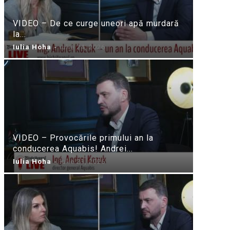
VIDEO – De ce curge uneori apă murdară
la...
Iulia Hoha
-
iulie 24, 2026
VIDEO – Provocările primului an la
conducerea Aquabis! Andrei...
Iulia Hoha
-
iulie 21, 2026