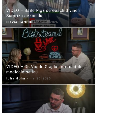
VIDEO – Băile Figa se deschid vineri!
Surpriza sezonului:...
Flavia DANCIU
-
iunie 9, 2026
VIDEO – Dr. Vasile Grajdu: Informațiile
medicale se iau...
Iulia Hoha
-
mai 26, 2026