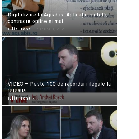
Digitalizare la Aquabis: Aplicație mobilă,
contracte online și mai...
Iulia Hoha
-
august 3, 2026
VIDEO – Peste 100 de racorduri ilegale la
rețeaua...
Iulia Hoha
-
iulie 31, 2026