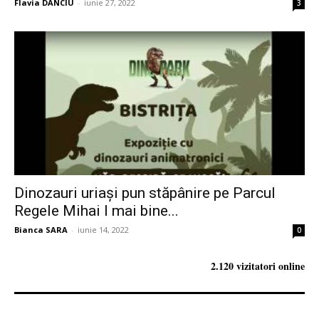
Flavia DANCIU
-
iunie 27, 2022
3
Dinozauri uriași pun stăpânire pe Parcul
Regele Mihai I mai bine...
Bianca SARA
-
iunie 14, 2022
0
2.120 vizitatori online