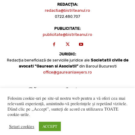
REDACȚIA:
redactia@bistriteanul.ro
0722.480.707
PUBLICITATE:
publicitate@bistriteanul.ro
JURIDIC:
Redacția beneficiază de serviciile juridice ale
Societatii civile de
avocati “Gaurean si Asociatii”
din Baroul Bucuresti
office@gaureanlawyers.ro
Folosim cookie-uri pe site-ul nostru web pentru a vă oferi cea mai
relevantă experiență, amintindu-vă preferințele și repetând vizitele.
Dând clic pe „Accept”, sunteți de acord cu utilizarea TOATE
cookie-urile.
Reproducerea totală sau parțială a materialelor este permisă
numai cu acordul expres al Bistriteanul.Ro. © Copyright 2008 -
Setari cookies
ACCEPT
2021 Bistrițeanul.ro
Made with ♥ by
201.ro