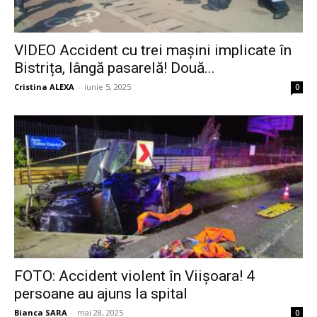
VIDEO Accident cu trei mașini implicate în
Bistrița, lângă pasarelă! Două...
Cristina ALEXA
-
iunie 5, 2025
0
FOTO: Accident violent în Viișoara! 4
persoane au ajuns la spital
Bianca SARA
-
mai 28, 2025
0