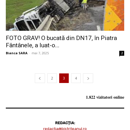
FOTO GRAV! O bucată din DN17, în Piatra
Fântânele, a luat-o...
Bianca SARA
-
mai 7, 2025
2
2
3
4
1.822 vizitatori online
REDACȚIA:
redactia@bistriteanul.ro