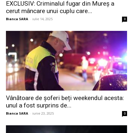
EXCLUSIV: Criminalul fugar din Mureș a
cerut mâncare unui cuplu care...
Bianca SARA
-
iulie 14, 2025
0
Vânătoare de șoferi beți weekendul acesta:
unul a fost surprins de...
Bianca SARA
-
iunie 23, 2025
0