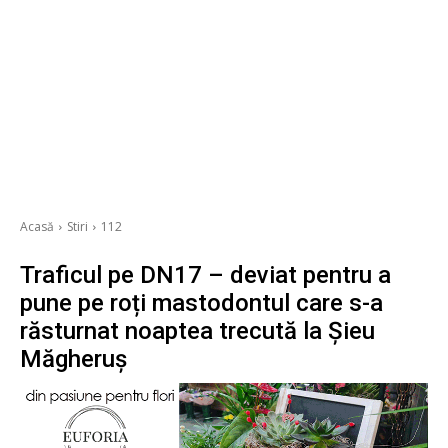
Acasă
Stiri
112
Traficul pe DN17 – deviat pentru a
pune pe roți mastodontul care s-a
răsturnat noaptea trecută la Șieu
Măgheruș