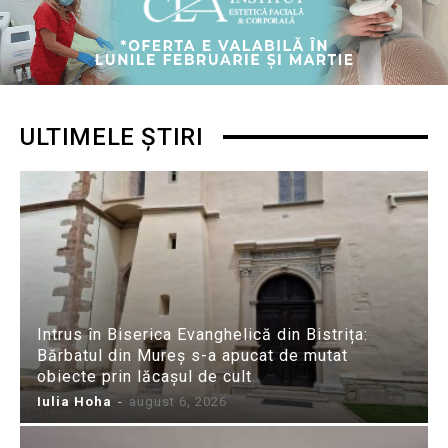
ULTIMELE ȘTIRI
Intrus în Biserica Evanghelică din Bistrița:
Bărbatul din Mureș s-a apucat de mutat
obiecte prin lăcașul de cult
Iulia Hoha
-
august 6, 2026