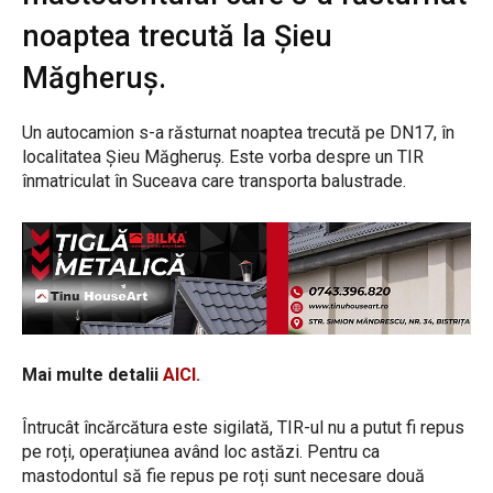
noaptea trecută la Șieu
Măgheruș.
Un autocamion s-a răsturnat noaptea trecută pe DN17, în
localitatea Șieu Măgheruș. Este vorba despre un TIR
înmatriculat în Suceava care transporta balustrade.
Mai multe detalii
AICI.
Întrucât încărcătura este sigilată, TIR-ul nu a putut fi repus
pe roți, operațiunea având loc astăzi. Pentru ca
mastodontul să fie repus pe roți sunt necesare două