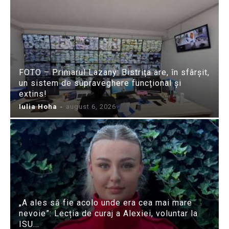
FOTO – Primarul Lazany: Bistrița are, în sfârșit,
un sistem de supraveghere funcțional și
extins!
Iulia Hoha
-
august 6, 2026
„A ales să fie acolo unde era cea mai mare
nevoie”: Lecția de curaj a Alexiei, voluntar la
ISU...