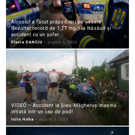
Alcoolul a făcut prăpăd ieri pe șosele:
Rezultat record de 1,27 mg/l la Năsăud și
accident cu un șofer...
Flavia DANCIU
-
august 6, 2026
VIDEO – Accident la Șieu-Măgheruș: mașină
intrată într-un cap de pod!
Iulia Hoha
-
august 6, 2026