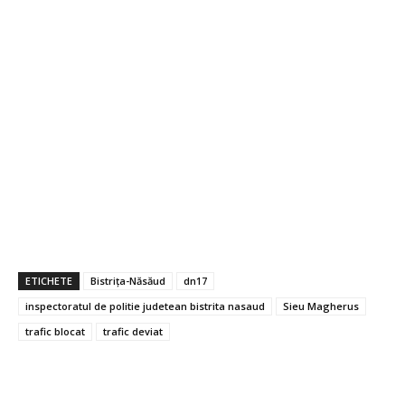
ETICHETE
Bistrița-Năsăud
dn17
inspectoratul de politie judetean bistrita nasaud
Sieu Magherus
trafic blocat
trafic deviat