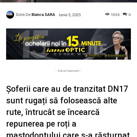
Scris De
Bianca SARA
1355
0
Iunie 5, 2025
- Advertisement -
Șoferii care au de tranzitat DN17
sunt rugați să folosească alte
rute, întrucât se încearcă
repunerea pe roți a
mastodontului care s-a răsturnat