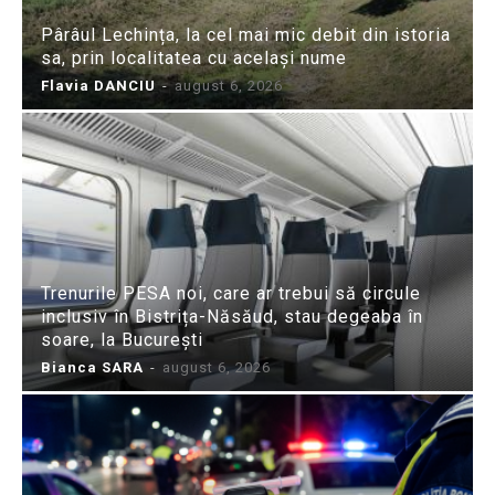
Pârâul Lechința, la cel mai mic debit din istoria
sa, prin localitatea cu același nume
Flavia DANCIU
-
august 6, 2026
Trenurile PESA noi, care ar trebui să circule
inclusiv în Bistrița-Năsăud, stau degeaba în
soare, la București
Bianca SARA
-
august 6, 2026