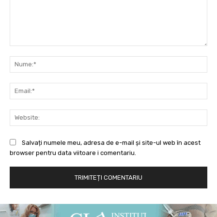
Comentariu:
Nu
Ema
Web
Salvați numele meu, adresa de e-mail și site-ul web în acest
browser pentru data viitoare i comentariu.