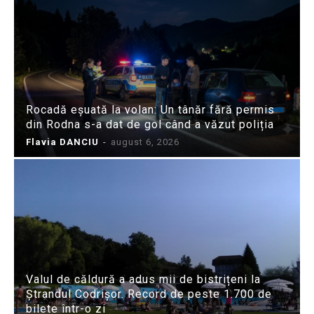
Rocadă eșuată la volan: Un tânăr fără permis
din Rodna s-a dat de gol când a văzut poliția
Flavia DANCIU
-
august 6, 2026
Valul de căldură a adus mii de bistrițeni la
Ștrandul Codrișor. Record de peste 1.700 de
bilete într-o zi