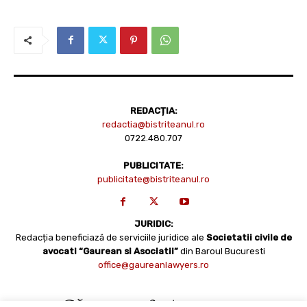
REDACȚIA:
redactia@bistriteanul.ro
0722.480.707
PUBLICITATE:
publicitate@bistriteanul.ro
JURIDIC:
Redacția beneficiază de serviciile juridice ale
Societatii civile de
avocati “Gaurean si Asociatii”
din Baroul Bucuresti
office@gaureanlawyers.ro