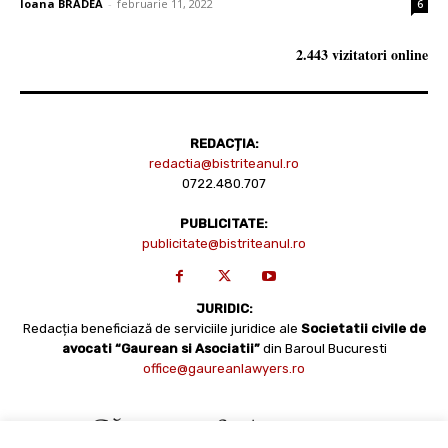
Ioana BRADEA
-
februarie 11, 2022
6
2.443 vizitatori online
REDACȚIA:
redactia@bistriteanul.ro
0722.480.707
PUBLICITATE:
publicitate@bistriteanul.ro
JURIDIC:
Redacția beneficiază de serviciile juridice ale
Societatii civile de
avocati “Gaurean si Asociatii”
din Baroul Bucuresti
office@gaureanlawyers.ro