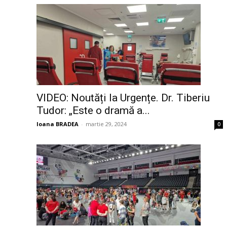
VIDEO: Noutăți la Urgențe. Dr. Tiberiu
Tudor: „Este o dramă a...
Ioana BRADEA
-
martie 29, 2024
0