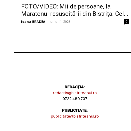
FOTO/VIDEO: Mii de persoane, la
Maratonul resuscitării din Bistrița. Cel...
Ioana BRADEA
-
iunie 11, 2023
0
REDACȚIA:
redactia@bistriteanul.ro
0722.480.707
PUBLICITATE:
publicitate@bistriteanul.ro