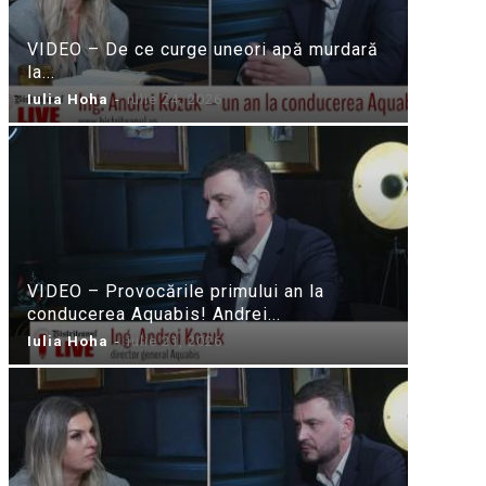
VIDEO – De ce curge uneori apă murdară
la...
Iulia Hoha
-
iulie 24, 2026
VIDEO – Provocările primului an la
conducerea Aquabis! Andrei...
Iulia Hoha
-
iulie 21, 2026