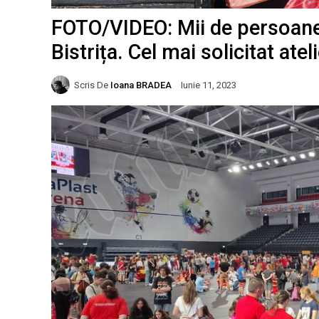
FOTO/VIDEO: Mii de persoane,
Bistrița. Cel mai solicitat atel
Scris De
Ioana BRADEA
Iunie 11, 2023