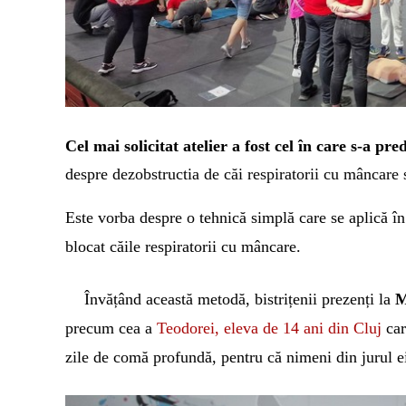
Cel mai solicitat atelier a fost cel în care s-a p
despre d
ezobstructia de căi respiratorii cu mâncar
E
ste vorba despre o tehnică simplă care se aplică 
blocat căile respiratorii cu mâncare.
Învățând această metodă, bistrițenii prezenți la
M
precum cea a
Teodorei, eleva de 14 ani din Cluj
car
zile de comă profundă,
pentru că nimeni din jurul ei