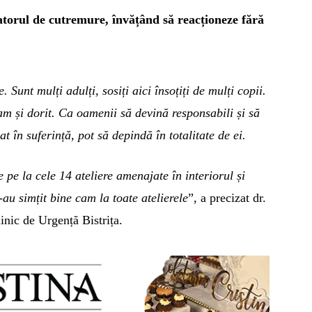
ulatorul de cutremure, învățând
să reacționeze fără
Sunt mulți adulți, sosiți aici însoțiți de mulți copii.
am și dorit. Ca oamenii să devină responsabili și să
t în suferință, pot să depindă în totalitate de ei.
pe la cele 14 ateliere amenajate în interiorul și
au simțit bine cam la toate atelierele
”, a precizat dr.
nic de Urgență Bistrița.