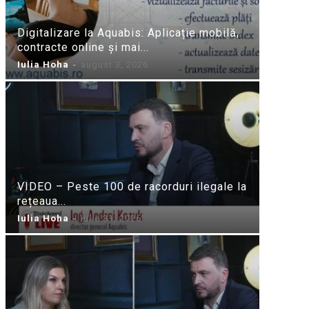
Digitalizare la Aquabis: Aplicație mobilă,
contracte online și mai...
Iulia Hoha
-
august 3, 2026
VIDEO – Peste 100 de racorduri ilegale la
rețeaua...
Iulia Hoha
-
iulie 31, 2026