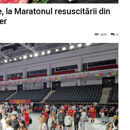
 la Maratonul resuscitării din
ier
1611
0