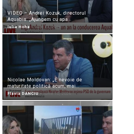
VIDEO – Andrei Kozuk, directorul
Aquabis: „Ajungem cu apa...
Iulia Hoha
-
iulie 21, 2026
Nicolae Moldovan: „E nevoie de
maturitate politică acum, mai...
Flavia DANCIU
-
iunie 10, 2026