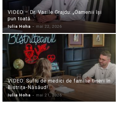
VIDEO – Dr. Vasile Grajdu: „Oamenii își
pun toată...
Iulia Hoha
-
mai 22, 2026
VIDEO: Suflu de medici de familie tineri în
Bistrița-Năsăud!...
Iulia Hoha
-
mai 21, 2026