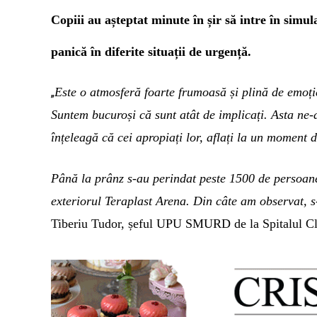
C
opiii au așteptat minute în șir să intre în sim
panică în diferite situații de urgență.
Este o atmosferă foarte frumoasă și plină de emoție. 
„
Suntem bucuroși că sunt atât de implicați. Asta ne-
înțeleagă că cei apropiați lor, aflați la un moment da
Până la prânz s-au perindat peste 1500 de persoane 
exteriorul Teraplast Arena. Din câte am observat, s-
Tiberiu Tudor, șeful UPU SMURD de la Spitalul Cli