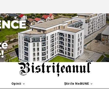
Opinii
Știrile NeBUNE