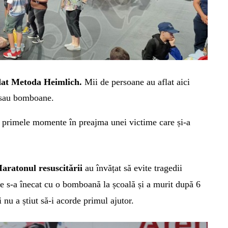
redat Metoda Heimlich.
Mii de persoane au aflat aici
e sau bomboane.
în primele momente în preajma unei victime care și-a
aratonul resuscitării
au învățat să
evit
e
tragedii
e s-a înecat cu o bomboană la școală și a murit după 6
 nu a știut să-i acorde primul ajutor.