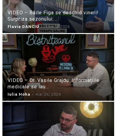
VIDEO – Băile Figa se deschid vineri!
Surpriza sezonului:...
Flavia DANCIU
-
iunie 9, 2026
VIDEO – Dr. Vasile Grajdu: Informațiile
medicale se iau...
Iulia Hoha
-
mai 26, 2026