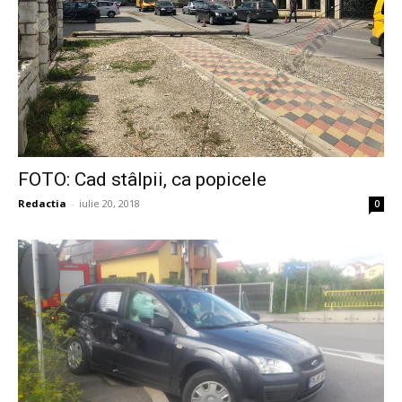
FOTO: Cad stâlpii, ca popicele
Redactia
-
iulie 20, 2018
0