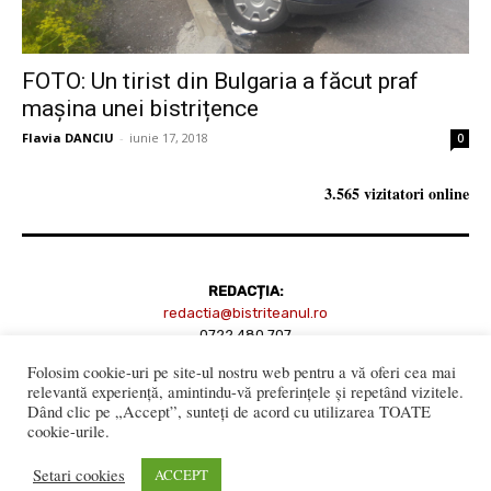
FOTO: Un tirist din Bulgaria a făcut praf
mașina unei bistrițence
Flavia DANCIU
-
iunie 17, 2018
0
3.565 vizitatori online
REDACȚIA:
redactia@bistriteanul.ro
0722.480.707
Folosim cookie-uri pe site-ul nostru web pentru a vă oferi cea mai
PUBLICITATE:
relevantă experiență, amintindu-vă preferințele și repetând vizitele.
publicitate@bistriteanul.ro
Dând clic pe „Accept”, sunteți de acord cu utilizarea TOATE
cookie-urile.
JURIDIC:
Setari cookies
ACCEPT