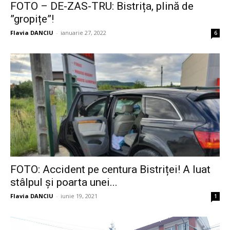
FOTO – DE-ZAS-TRU: Bistrița, plină de
”gropițe”!
Flavia DANCIU
-
ianuarie 27, 2022
6
FOTO: Accident pe centura Bistriței! A luat
stâlpul și poarta unei...
Flavia DANCIU
-
iunie 19, 2021
1