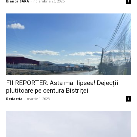
Bianca SARA
-
noiembrie 26, 2025
1
FII REPORTER: Asta mai lipsea! Dejecții
plutitoare pe centura Bistriței
Redactia
-
martie 1, 2023
1