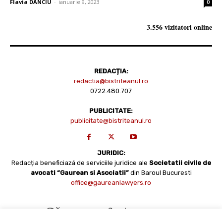
Flavia DANCIU
-
ianuarie 9, 2023
0
3.556 vizitatori online
REDACȚIA:
redactia@bistriteanul.ro
0722.480.707
PUBLICITATE:
publicitate@bistriteanul.ro
JURIDIC:
Redacția beneficiază de serviciile juridice ale
Societatii civile de
avocati “Gaurean si Asociatii”
din Baroul Bucuresti
office@gaureanlawyers.ro