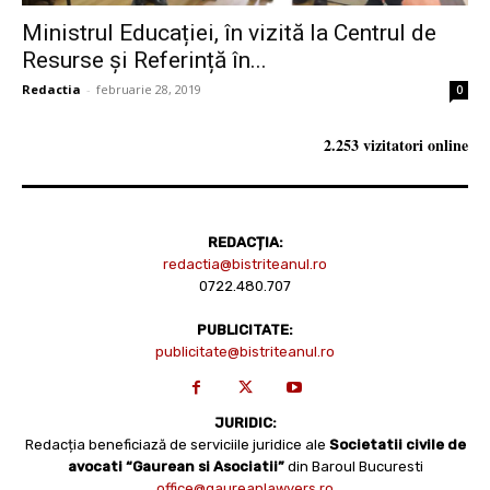
Ministrul Educației, în vizită la Centrul de
Resurse și Referință în...
Redactia
-
februarie 28, 2019
0
2.253 vizitatori online
REDACȚIA:
redactia@bistriteanul.ro
0722.480.707
PUBLICITATE:
publicitate@bistriteanul.ro
JURIDIC:
Redacția beneficiază de serviciile juridice ale
Societatii civile de
avocati “Gaurean si Asociatii”
din Baroul Bucuresti
office@gaureanlawyers.ro