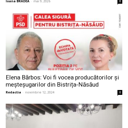
Ioana BRADEA
-
mai 9, 2026
0
Elena Bărbos: Voi fi vocea producătorilor și
meșteșugarilor din Bistrița-Năsăud
Redactia
-
noiembrie 12, 2024
0