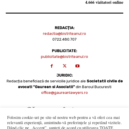
4.666 vizitatori online
REDACȚIA:
redactia@bistriteanul.ro
0722.480.707
PUBLICITATE:
publicitate@bistriteanul.ro
JURIDIC:
Redacția beneficiază de serviciile juridice ale
Societatii civile de
avocati “Gaurean si Asociatii”
din Baroul Bucuresti
office@gaureanlawyers.ro
Folosim cookie-uri pe site-ul nostru web pentru a vă oferi cea mai
relevantă experiență, amintindu-vă preferințele și repetând vizitele.
Dând clic pe „Accept”, sunteți de acord cu utilizarea TOATE