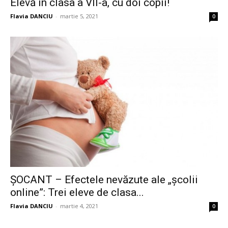
Elevă în clasa a VII-a, cu doi copii!
Flavia DANCIU
-
martie 5, 2021
0
ȘOCANT – Efectele nevăzute ale „școlii
online”: Trei eleve de clasa...
Flavia DANCIU
-
martie 4, 2021
0