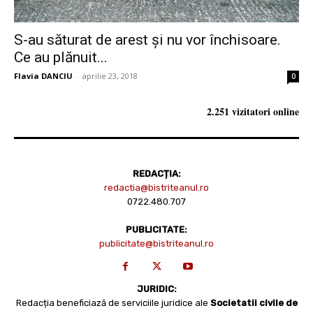
S-au săturat de arest și nu vor închisoare.
Ce au plănuit...
Flavia DANCIU
-
aprilie 23, 2018
0
2.251 vizitatori online
REDACȚIA:
redactia@bistriteanul.ro
0722.480.707
PUBLICITATE:
publicitate@bistriteanul.ro
JURIDIC:
Redacția beneficiază de serviciile juridice ale
Societatii civile de