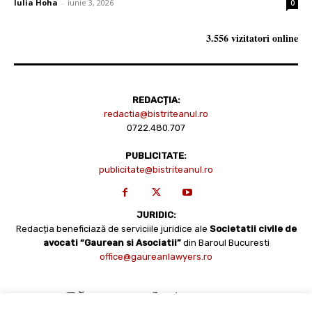
Iulia Hoha
-
iunie 3, 2026
0
3.556 vizitatori online
REDACȚIA:
redactia@bistriteanul.ro
0722.480.707
PUBLICITATE:
publicitate@bistriteanul.ro
JURIDIC:
Redacția beneficiază de serviciile juridice ale
Societatii civile de
avocati “Gaurean si Asociatii”
din Baroul Bucuresti
office@gaureanlawyers.ro