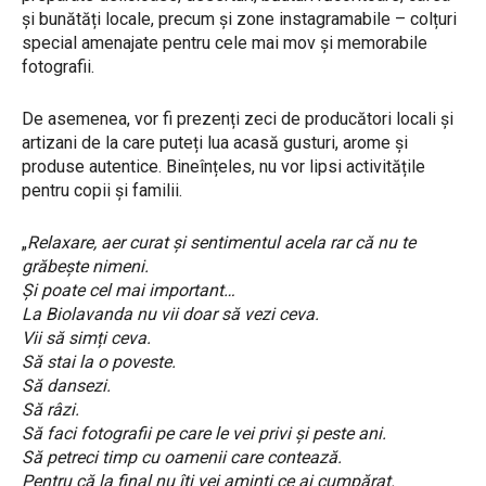
și bunătăți locale, precum și zone instagramabile – colțuri
special amenajate pentru cele mai mov și memorabile
fotografii.
De asemenea, vor fi prezenți zeci de producători locali și
artizani de la care puteți lua acasă gusturi, arome și
produse autentice. Bineînțeles, nu vor lipsi activitățile
pentru copii și familii.
„
Relaxare, aer curat și sentimentul acela rar că nu te
grăbește nimeni.
Și poate cel mai important…
La Biolavanda nu vii doar să vezi ceva.
Vii să simți ceva.
Să stai la o poveste.
Să dansezi.
Să râzi.
Să faci fotografii pe care le vei privi și peste ani.
Să petreci timp cu oamenii care contează.
Pentru că la final nu îți vei aminti ce ai cumpărat.