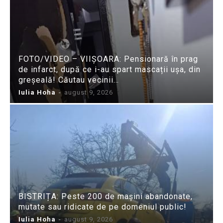
FOTO/VIDEO – VIIȘOARA: Pensionară în prag
de infarct, după ce i-au spart mascații ușa, din
greșeală! Căutau vecinii…
Iulia Hoha
-
august 9, 2026
BISTRIȚA: Peste 200 de mașini abandonate,
mutate sau ridicate de pe domeniul public!
Iulia Hoha
-
august 9, 2026