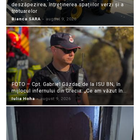
deszăpezirea, întreținerea spațiilor verzi și a
trotuarelor
Bianca SARA
-
august 9, 2026
FOTO – Cpt. Gabriel Găzdac de la ISU BN, în
mijlocul infernului din Grecia: „Ce am văzut în...
Iulia Hoha
-
august 9, 2026