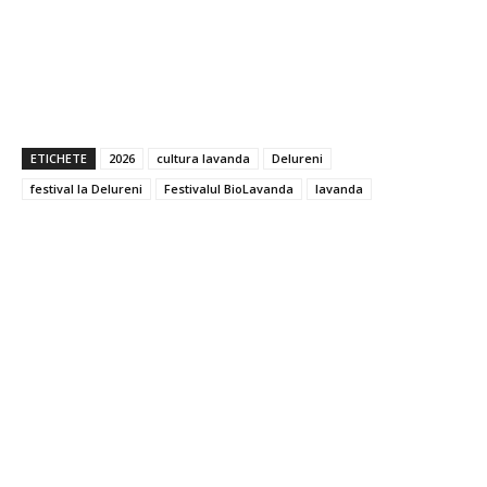
ETICHETE
2026
cultura lavanda
Delureni
festival la Delureni
Festivalul BioLavanda
lavanda