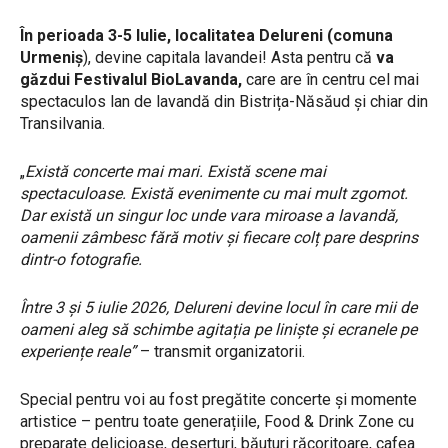
În perioada 3-5 Iulie, localitatea Delureni (comuna
Urmeniș
), devine capitala lavandei! Asta pentru că
va
găzdui Festivalul BioLavanda,
care are în centru cel mai
spectaculos lan de lavandă din Bistrița-Năsăud și chiar din
Transilvania.
„
Există concerte mai mari. Există scene mai
spectaculoase. Există evenimente cu mai mult zgomot.
Dar există un singur loc unde vara miroase a lavandă,
oamenii zâmbesc fără motiv și fiecare colț pare desprins
dintr-o fotografie.
Între 3 și 5 iulie 2026, Delureni devine locul în care mii de
oameni aleg să schimbe agitația pe liniște și ecranele pe
experiențe reale”
– transmit organizatorii.
Special pentru voi au fost pregătite concerte și momente
artistice – pentru toate generațiile, Food & Drink Zone cu
preparate delicioase, deserturi, băuturi răcoritoare, cafea