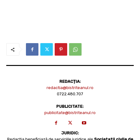
REDACȚIA:
redactia@bistriteanul.ro
0722.480.707
PUBLICITATE:
publicitate@bistriteanul.ro
JURIDIC:
Redacția beneficiază de serviciile juridice ale
Societatii civile de