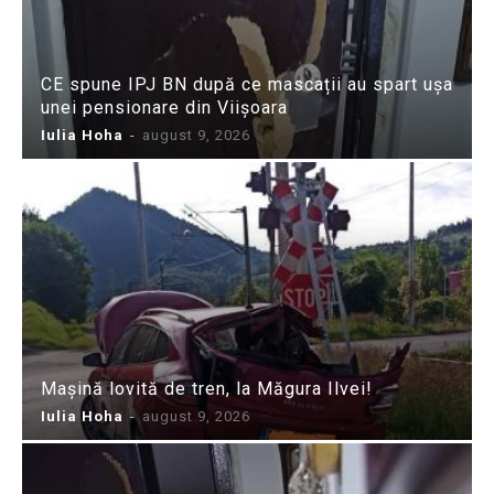
CE spune IPJ BN după ce mascații au spart ușa
unei pensionare din Viișoara
Iulia Hoha
-
august 9, 2026
Mașină lovită de tren, la Măgura Ilvei!
Iulia Hoha
-
august 9, 2026