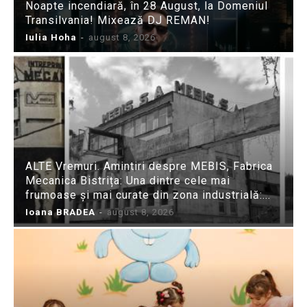
Noapte incendiară, în 28 August, la Domeniul
Transilvania! Mixează DJ REMAN!
Iulia Hoha
-
august 8, 2026
ALTE Vremuri. Amintiri despre MEBIS, Fabrica
Mecanica Bistrița: Una dintre cele mai
frumoase și mai curate din zona industrială:...
Ioana BRADEA
-
august 8, 2026