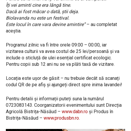
Îți vei aminti cine era lângă tine.
Dacă ai fost măcar o dată, știi deja.
Biolavanda nu este un festival.
Este locul în care vara devine amintire”
– au completat
aceștia.
Programul zilnic va fi între orele 09:00 – 00:00, iar
vizitarea culturii va avea costul de 25 lei/persoană și va
include o sticluță de ulei esențial certificat ecologic.
Pentru copii sub 12 ani nu se va plăti taxă de vizitare.
Locația este ușor de găsit – nu trebuie decât să scanați
codul QR de pe afiș și ajungeți direct spre inima lavandei!
Pentru detalii și informații puteți suna la numărul
0723083143. Coorganizatorii evenimentului sunt Direcția
Agricolă Bistrița-Năsăud –
www.dabn.ro
și Produs în
Bistrița-Năsăud –
www.produsbn.ro
.