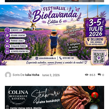
Scris De
Iulia Hoha
853
0
Iunie 3, 2026