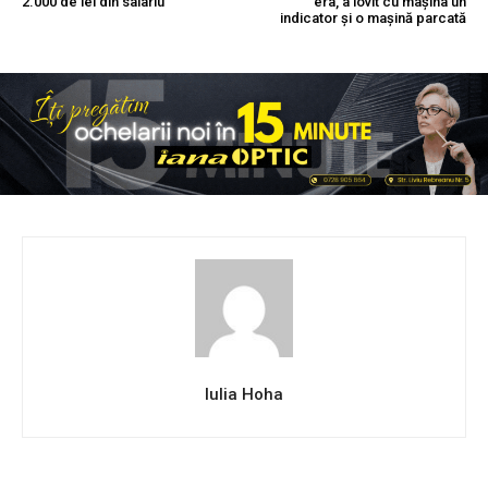
2.000 de lei din salariu
era, a lovit cu mașina un
indicator și o mașină parcată
Iulia Hoha