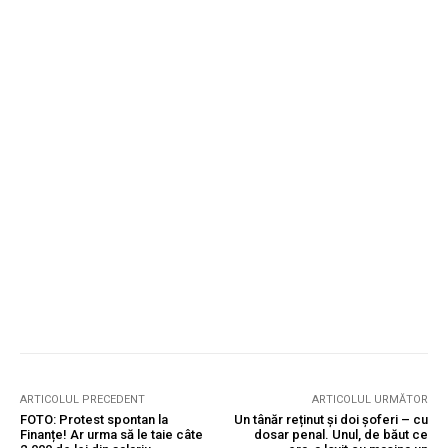
ARTICOLUL PRECEDENT
ARTICOLUL URMĂTOR
FOTO: Protest spontan la
Un tânăr reținut și doi șoferi – cu
Finanțe! Ar urma să le taie câte
dosar penal. Unul, de băut ce