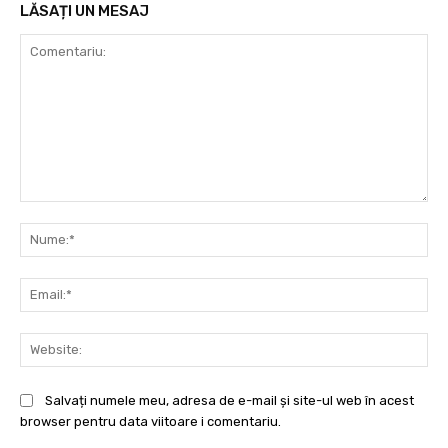
LĂSAȚI UN MESAJ
Comentariu:
Nu
Ema
Web
Salvați numele meu, adresa de e-mail și site-ul web în acest
browser pentru data viitoare i comentariu.