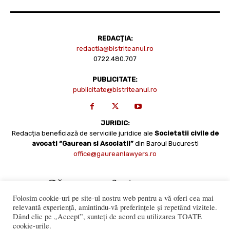
REDACȚIA:
redactia@bistriteanul.ro
0722.480.707
PUBLICITATE:
publicitate@bistriteanul.ro
JURIDIC:
Redacția beneficiază de serviciile juridice ale
Societatii civile de
avocati “Gaurean si Asociatii”
din Baroul Bucuresti
office@gaureanlawyers.ro
Folosim cookie-uri pe site-ul nostru web pentru a vă oferi cea mai
relevantă experiență, amintindu-vă preferințele și repetând vizitele.
Dând clic pe „Accept”, sunteți de acord cu utilizarea TOATE
cookie-urile.