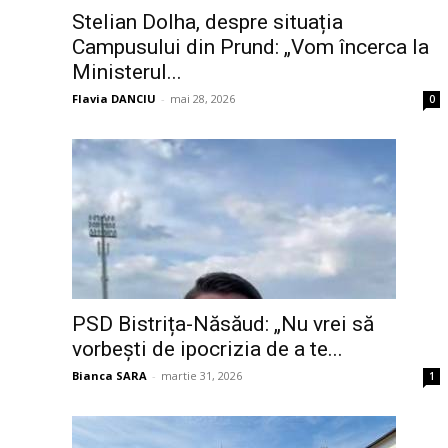
Stelian Dolha, despre situația
Campusului din Prund: „Vom încerca la
Ministerul...
Flavia DANCIU
-
mai 28, 2026
0
PSD Bistrița-Năsăud: „Nu vrei să
vorbești de ipocrizia de a te...
Bianca SARA
-
martie 31, 2026
1