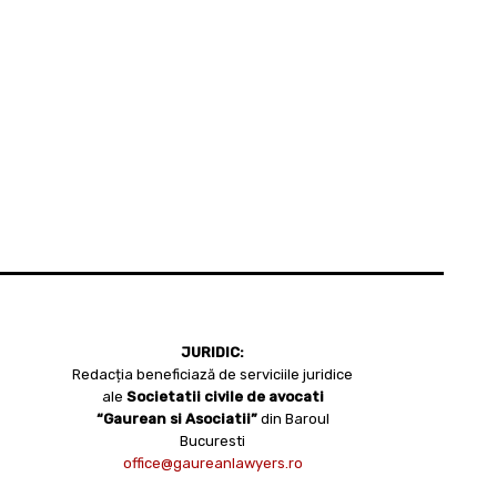
JURIDIC:
Redacția beneficiază de serviciile juridice
ale
Societatii civile de avocati
“Gaurean si Asociatii”
din Baroul
Bucuresti
office@gaureanlawyers.ro