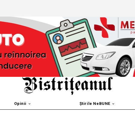
Opinii
Știrile NeBUNE