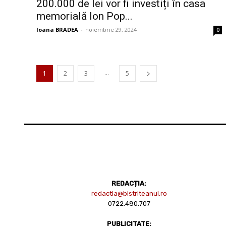
200.000 de lei vor fi investiți în casa
memorială Ion Pop...
Ioana BRADEA
-
noiembrie 29, 2024
0
...
1
2
3
5
REDACȚIA:
redactia@bistriteanul.ro
0722.480.707
PUBLICITATE: