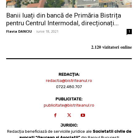
Banii luați din bancă de Primăria Bistrița
pentru Centrul Intermodal, direcționați...
Flavia DANCIU
-
iunie 18, 2021
1
2.120 vizitatori online
REDACȚIA:
redactia@bistriteanul.ro
0722.480.707
PUBLICITATE:
publicitate@bistriteanul.ro
JURIDIC:
Redacția beneficiază de serviciile juridice ale
Societatii civile de
avocati “Gaurean si Asociatii”
din Baroul Bucuresti